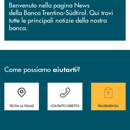
Benvenuto nella pagina News
della Banca Trentino-Südtirol. Qui trovi
tutte le principali notizie della nostra
banca.
Come possiamo
?
aiutarti
Accedi all' elenco completo delle filiali.
Hai bisogno di assistenza immediata? Contatta
Hai bisogno di alcuni
TROVA LA FILIALE
CONTATTO DIRETTO
TRASPARENZA