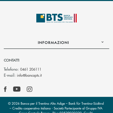
INFORMAZIONI
CONTATTI
Telefono:
0461 206111
(si apre l’app di posta elettronica)
E-mail:
info@bancapts.it
© 2026 Banca per il Trentino Alto Adige – Bank für Trentino-Südtirol
– Credito cooperativo italiano - Società Partecipante al Gruppo IVA
Cassa Centrale Banca · P.Iva 02529020220
Crediti