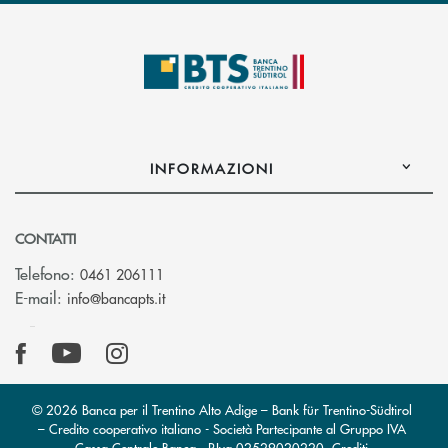
INFORMAZIONI
CONTATTI
Telefono:
0461 206111
(si apre l’app di posta elettronica)
E-mail:
info@bancapts.it
© 2026 Banca per il Trentino Alto Adige – Bank für Trentino-Südtirol
– Credito cooperativo italiano - Società Partecipante al Gruppo IVA
Cassa Centrale Banca · P.Iva 02529020220
Crediti