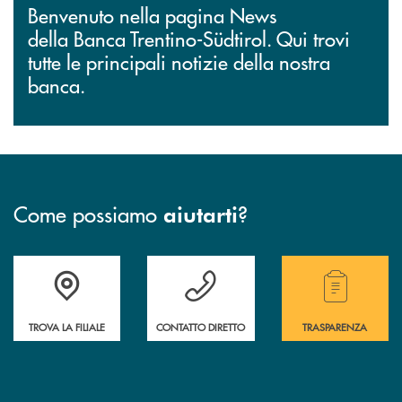
Benvenuto nella pagina News
della Banca Trentino-Südtirol. Qui trovi
tutte le principali notizie della nostra
banca.
Come possiamo
?
aiutarti
Accedi all' elenco completo delle filiali.
Hai bisogno di assistenza immediata? Contatta
Hai bisogno di alcuni
TROVA LA FILIALE
CONTATTO DIRETTO
TRASPARENZA