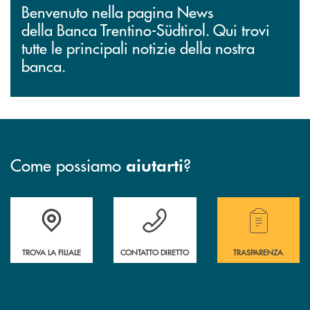
Benvenuto nella pagina News
della Banca Trentino-Südtirol. Qui trovi
tutte le principali notizie della nostra
banca.
Come possiamo
?
aiutarti
Accedi all' elenco completo delle filiali.
Hai bisogno di assistenza immediata? Contatta
Hai bisogno di alcuni
TROVA LA FILIALE
CONTATTO DIRETTO
TRASPARENZA