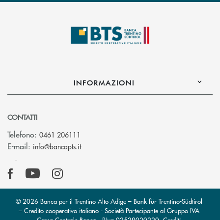
INFORMAZIONI
CONTATTI
Telefono:
0461 206111
(si apre l’app di posta elettronica)
E-mail:
info@bancapts.it
© 2026 Banca per il Trentino Alto Adige – Bank für Trentino-Südtirol
– Credito cooperativo italiano - Società Partecipante al Gruppo IVA
Cassa Centrale Banca · P.Iva 02529020220
Crediti