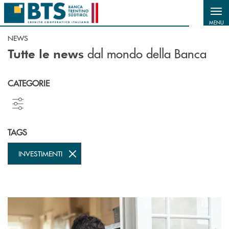
Salta al contenuto principale
MENU
NEWS
dal mondo della Banca
Tutte le news
CATEGORIE
TAGS
INVESTIMENTI