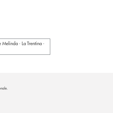
estra
Melinda - La Trentina -
onale.