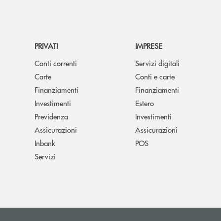
PRIVATI
IMPRESE
Conti correnti
Servizi digitali
Carte
Conti e carte
Finanziamenti
Finanziamenti
Investimenti
Estero
Previdenza
Investimenti
Assicurazioni
Assicurazioni
Inbank
POS
Servizi