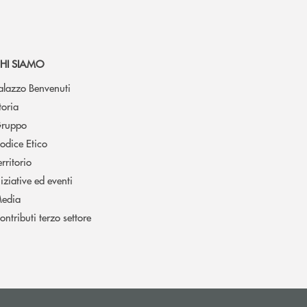
HI SIAMO
alazzo Benvenuti
toria
ruppo
odice Etico
erritorio
niziative ed eventi
edia
ontributi terzo settore