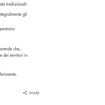
età tradizionali:
ntegralmente gli
 garanzia
entrale che,
 dei territori in
ferimento.
SHARE