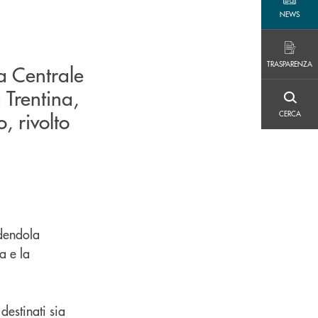
NEWS
NEWS
TRASPARENZA
TRASPARENZA
a Centrale
 Trentina,
CERCA
, rivolto
CERCA
ndendola
a e la
destinati sia