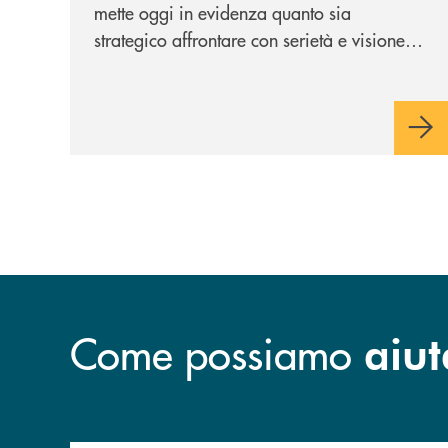
mette oggi in evidenza quanto sia
strategico affrontare con serietà e visione le
sfide dello sviluppo sostenibile. In questa
direzione si inserisce l’incontro su “
Crescita
e investimenti per le imprese nel 2026: i
nuovi fattori di sviluppo in ambito ESG”
,
ospitato il 27 aprile da BTS Banca Trentino-
Südtirol a Palazzo Benvenuti a Trento.
Come possiamo
aiut