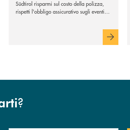
Acquista Assirisk e
Südtirol risparmi sul costo della polizza,
risparmi sul premio del
rispetti l'obbligo assicurativo sugli eventi
primo anno.
catastrofali e tuteli l'attività della tua
impresa.
?
arti