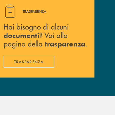
Hai bisogno di alcuni documenti ? Vai alla pagina della 
TRASPARENZA
Hai bisogno di alcuni
? Vai alla
documenti
pagina della
.
trasparenza
TRASPARENZA