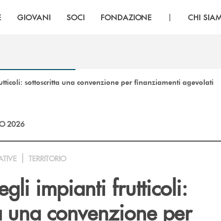
|
E
GIOVANI
SOCI
FONDAZIONE
CHI SIA
utticoli: sottoscritta una convenzione per finanziamenti agevolati
O 2026
ATIVE
TERRITORIO
li impianti frutticoli:
ta una convenzione per