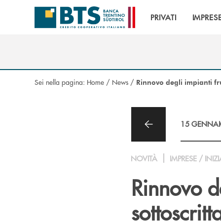
Salta al contenuto principale
PRIVATI
IMPRES
Sei nella pagina:
Home
/
News
/
Rinnovo degli impianti fr
15 GENNAI
NOVITÀ
IMPRESE / INIZI
Rinnovo deg
sottoscrit