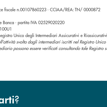
 codice fiscale n.00107860223 - CCIAA/REA: TN/ 0000872
le Banca - partita IVA 02529020220
ZS100U1
 Registro Unico degli Intermediari Assicurativi e Riassicura
’attività svolta dagli intermediari iscritti nel Registro Unico
mediario possono essere verificati consultando tale Registro su
?
arti