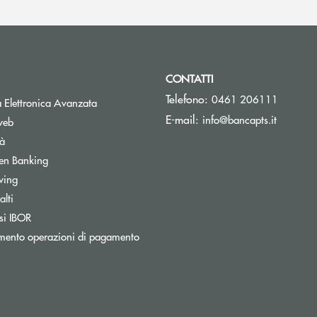
CONTATTI
Telefono:
0461 206111
Apre una nuova finestra
 Elettronica Avanzata
(si apre 
E-mail:
info@bancapts.it
web
tà
Apre una nuova finestra
en Banking
wing
lti
Apre una nuova finestra
si IBOR
Apre una nuova finestra
mento operazioni di pagamento