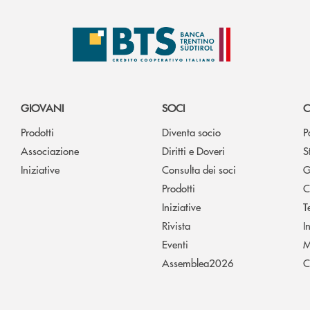
GIOVANI
SOCI
C
Prodotti
Diventa socio
P
Associazione
Diritti e Doveri
S
Iniziative
Consulta dei soci
G
Prodotti
C
Iniziative
T
Rivista
I
Eventi
M
Assemblea2026
C