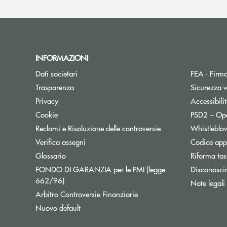
INFORMAZIONI
Dati societari
FEA - Firma
Trasparenza
Sicurezza 
Apre una nuova finestra
Privacy
Accessibili
Cookie
PSD2 – Op
Reclami e Risoluzione delle controversie
Whistleblo
Verifica assegni
Codice appa
Apre una nuova finestra
Glossario
Riforma tas
FONDO DI GARANZIA per le PMI (legge
Disconosci
Apre una nuova finestra
662/96)
Note legali
Apre una nuova finestra
Arbitro Controversie Finanziarie
Nuovo default