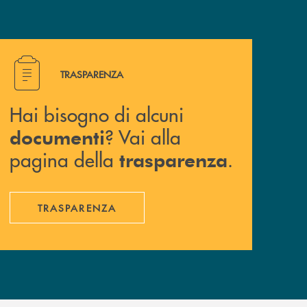
Hai bisogno di alcuni documenti ? Vai alla pagina della 
TRASPARENZA
Hai bisogno di alcuni
? Vai alla
documenti
pagina della
.
trasparenza
TRASPARENZA