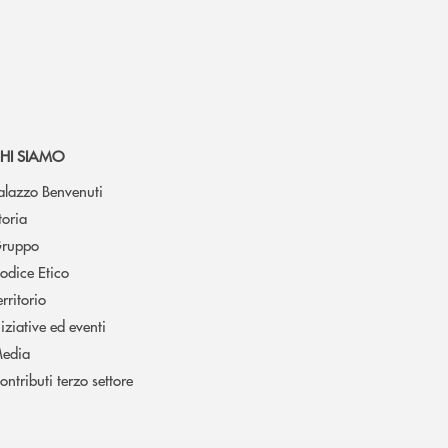
HI SIAMO
alazzo Benvenuti
toria
ruppo
odice Etico
erritorio
niziative ed eventi
edia
ontributi terzo settore