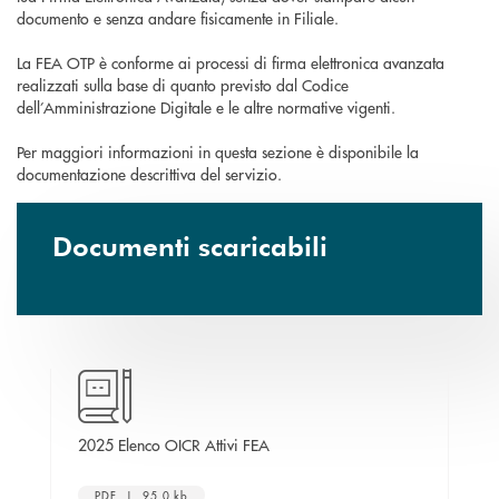
documento e senza andare fisicamente in Filiale.
La FEA OTP è conforme ai processi di firma elettronica avanzata
realizzati sulla base di quanto previsto dal Codice
dell’Amministrazione Digitale e le altre normative vigenti.
Per maggiori informazioni in questa sezione è disponibile la
documentazione descrittiva del servizio.
Documenti scaricabili
a finestra
apre una nuova finestra
2025 Elenco OICR Attivi FEA
20
PDF | 95,0 kb