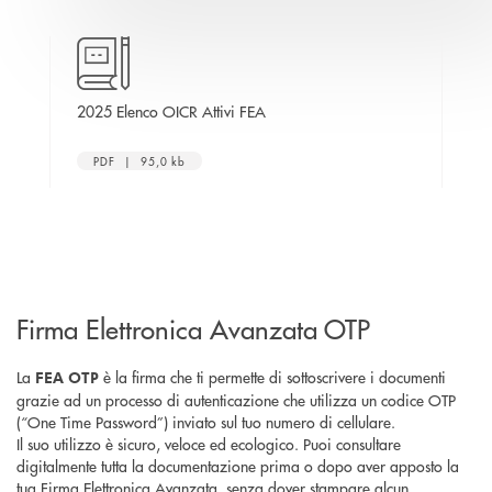
apre una nuova finestra
2025 Elenco OICR Attivi FEA
202
Av
PDF | 95,0 kb
Firma Elettronica Avanzata OTP
La
è la firma che ti permette di sottoscrivere i documenti
FEA OTP
grazie ad un processo di autenticazione che utilizza un codice OTP
(“One Time Password”) inviato sul tuo numero di cellulare.
Il suo utilizzo è sicuro, veloce ed ecologico. Puoi consultare
digitalmente tutta la documentazione prima o dopo aver apposto la
tua Firma Elettronica Avanzata, senza dover stampare alcun