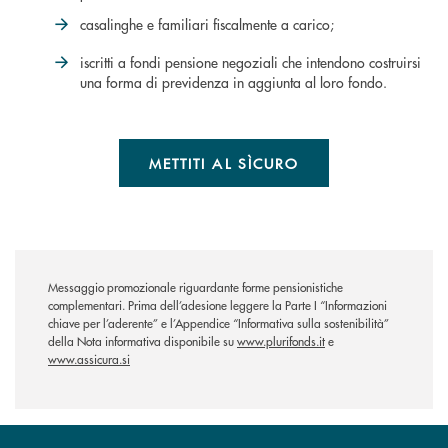
casalinghe e familiari fiscalmente a carico;
iscritti a fondi pensione negoziali che intendono costruirsi
una forma di previdenza in aggiunta al loro fondo.
METTITI AL SÌCURO
Messaggio promozionale riguardante forme pensionistiche
complementari. Prima dell’adesione leggere la Parte I “Informazioni
chiave per l’aderente” e l’Appendice “Informativa sulla sostenibilità”
della Nota informativa disponibile su
www.plurifonds.it
e
www.assicura.si