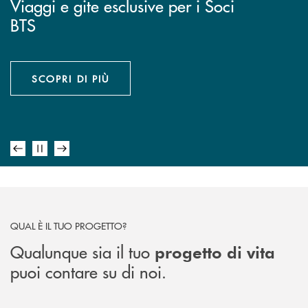
Mettere da parte piccole somme
Viaggi e gite esclusive per i Soci
Sai sempre quanto spendi, mese
per i tuoi progetti è semplice
BTS
dopo mese
Un solo canone fisso, tutti i servizi
inclusi.
INIZIA ORA
SCOPRI DI PIÙ
SCOPRI LE OFFERTE!
QUAL È IL TUO PROGETTO?
Qualunque sia il tuo
progetto di vita
puoi contare su di noi.