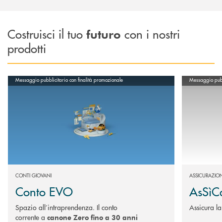
Costruisci il tuo
con i nostri
futuro
prodotti
Scopri di più Conto EVO
Scopri di più
Messaggio pubblicitario con finalità promozionale
Messaggio pubbl
CONTI GIOVANI
ASSICURAZION
Conto EVO
AsSìC
Spazio all’intraprendenza. Il conto
Assicura la
corrente a
canone Zero fino a 30 anni