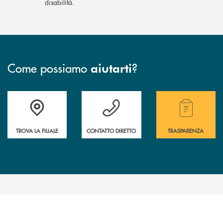
disabilità.
Come possiamo
?
aiutarti
Accedi all' elenco completo delle filiali.
Hai bisogno di assistenza immediata? Contatta
Hai bisogno di alcuni
TROVA LA FILIALE
CONTATTO DIRETTO
TRASPARENZA
INBANK