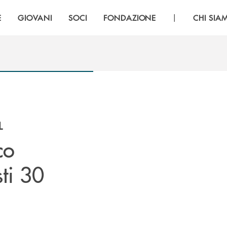
|
E
GIOVANI
SOCI
FONDAZIONE
CHI SIA
L
co
sti 30