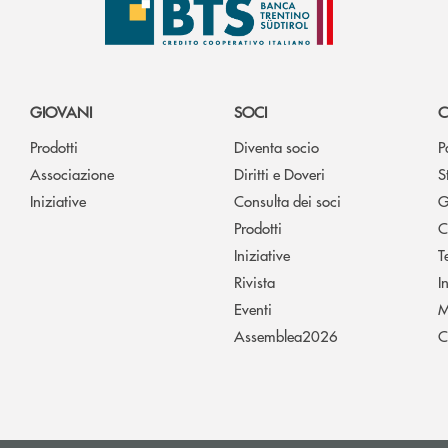
GIOVANI
SOCI
C
Prodotti
Diventa socio
P
Associazione
Diritti e Doveri
S
Iniziative
Consulta dei soci
G
Prodotti
C
Iniziative
T
Rivista
I
Eventi
M
Assemblea2026
C