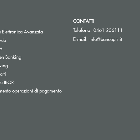
CONTATTI
Telefono:
0461 206111
Apre una nuova finestra
 Elettronica Avanzata
(si apre 
E-mail:
info@bancapts.it
web
tà
Apre una nuova finestra
en Banking
wing
lti
Apre una nuova finestra
si IBOR
Apre una nuova finestra
mento operazioni di pagamento