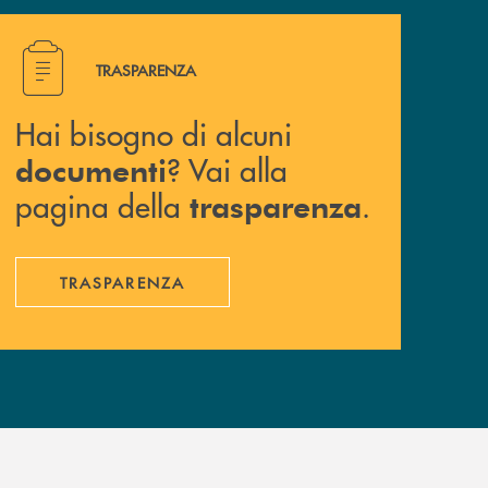
Hai bisogno di alcuni documenti ? Vai alla pagina della 
TRASPARENZA
Hai bisogno di alcuni
? Vai alla
documenti
pagina della
.
trasparenza
TRASPARENZA