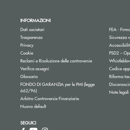
INFORMAZIONI
Dati societari
FEA - Firma
Trasparenza
Sicurezza 
Apre una nuova finestra
Privacy
Accessibili
Cookie
PSD2 – Op
Reclami e Risoluzione delle controversie
Whistleblo
Verifica assegni
Codice appa
Apre una nuova finestra
Glossario
Riforma tas
FONDO DI GARANZIA per le PMI (legge
Disconosci
Apre una nuova finestra
662/96)
Note legali
Apre una nuova finestra
Arbitro Controversie Finanziarie
Nuovo default
SEGUICI