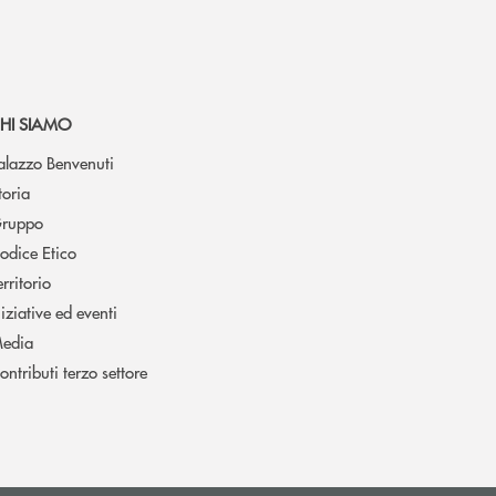
HI SIAMO
alazzo Benvenuti
toria
ruppo
odice Etico
erritorio
niziative ed eventi
edia
ontributi terzo settore