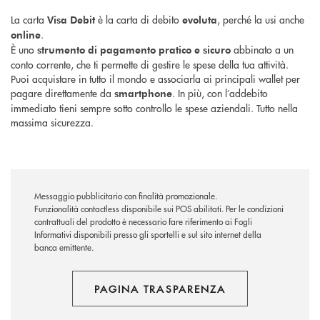
La carta
è la carta di debito
, perché la usi anche
Visa Debit
evoluta
.
online
È uno
abbinato a un
strumento di pagamento pratico e sicuro
conto corrente, che ti permette di gestire le spese della tua attività.
Puoi acquistare in tutto il mondo e associarla ai principali wallet per
pagare direttamente da
. In più, con l’addebito
smartphone
immediato tieni sempre sotto controllo le spese aziendali. Tutto nella
massima sicurezza.
Messaggio pubblicitario con finalità promozionale.
Funzionalità contactless disponibile sui POS abilitati. Per le condizioni
contrattuali del prodotto è necessario fare riferimento ai Fogli
Informativi disponibili presso gli sportelli e sul sito internet della
banca emittente.
PAGINA TRASPARENZA