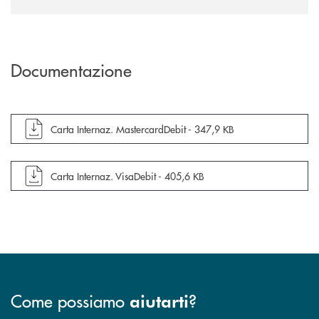
Documentazione
apre documento in una nuova finestra
Carta Internaz. MastercardDebit -
347,9 KB
apre documento in una nuova finestra
Carta Internaz. VisaDebit -
405,6 KB
Come possiamo
?
aiutarti