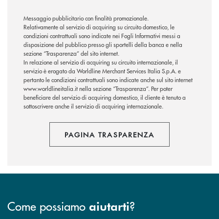
Messaggio pubblicitario con finalità promozionale.
Relativamente al servizio di acquiring su circuito domestico, le
condizioni contrattuali sono indicate nei Fogli Informativi messi a
disposizione del pubblico presso gli sportelli della banca e nella
sezione “Trasparenza” del sito internet.
In relazione al servizio di acquiring su circuito internazionale, il
servizio è erogato da Worldline Merchant Services Italia S.p.A. e
pertanto le condizioni contrattuali sono indicate anche sul sito internet
www.worldlineitalia.it nella sezione “Trasparenza”. Per poter
beneficiare del servizio di acquiring domestico, il cliente è tenuto a
sottoscrivere anche il servizio di acquiring internazionale.
PAGINA TRASPARENZA
Come possiamo
?
aiutarti