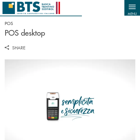
Salta al contenuto principale
MENU
POS
POS desktop
SHARE