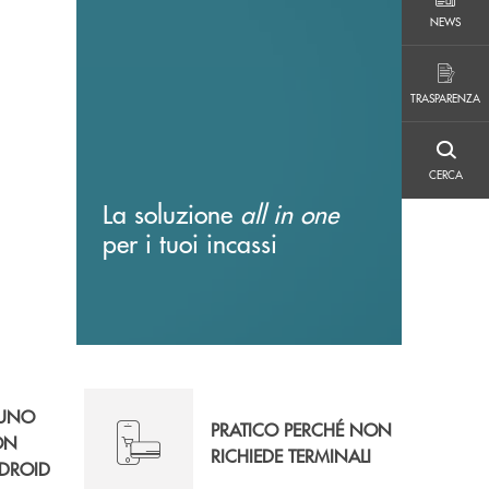
NEWS
NEWS
TRASPARENZA
TRASPARENZA
CERCA
CERCA
La soluzione
all in one
per i tuoi incassi
 UNO
PRATICO PERCHÉ NON
ON
RICHIEDE TERMINALI
DROID