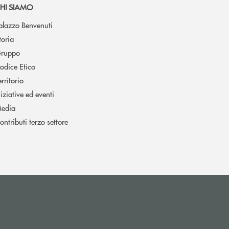
HI SIAMO
alazzo Benvenuti
toria
ruppo
odice Etico
erritorio
niziative ed eventi
edia
ontributi terzo settore