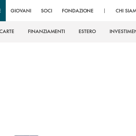
|
E
GIOVANI
SOCI
FONDAZIONE
CHI SIA
 CARTE
FINANZIAMENTI
ESTERO
INVESTIME
 CARTE
FINANZIAMENTI
ESTERO
INVESTIME