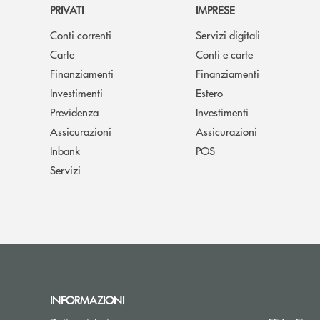
PRIVATI
IMPRESE
Conti correnti
Servizi digitali
Carte
Conti e carte
Finanziamenti
Finanziamenti
Investimenti
Estero
Previdenza
Investimenti
Assicurazioni
Assicurazioni
Inbank
POS
Servizi
INFORMAZIONI