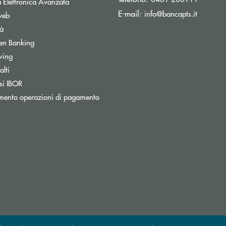
Apre una nuova finestra
 Elettronica Avanzata
(si apre 
E-mail:
info@bancapts.it
web
tà
Apre una nuova finestra
en Banking
wing
lti
Apre una nuova finestra
si IBOR
Apre una nuova finestra
mento operazioni di pagamento