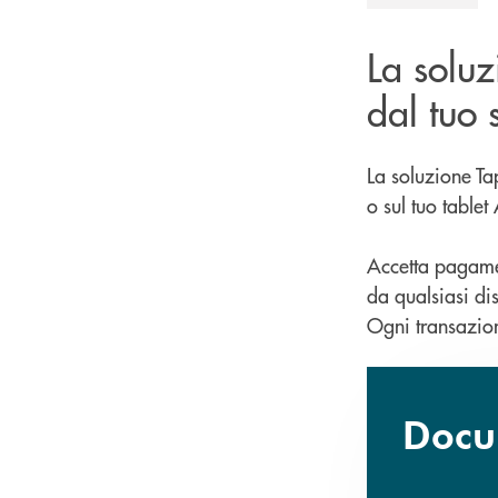
La solu
dal tuo 
La soluzione T
o sul tuo table
Accetta pagament
da qualsiasi dis
Ogni transazion
Docum