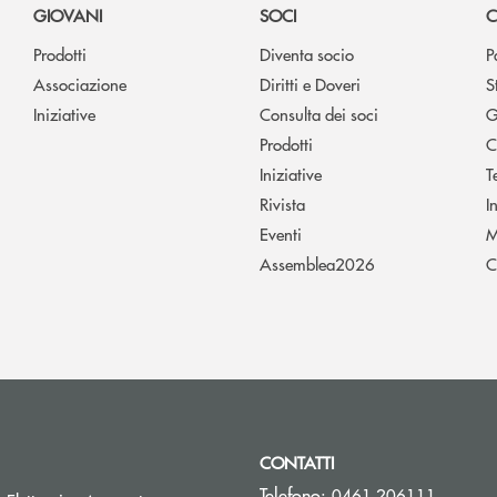
GIOVANI
SOCI
C
Prodotti
Diventa socio
P
Associazione
Diritti e Doveri
S
Iniziative
Consulta dei soci
G
Prodotti
C
Iniziative
T
Rivista
I
Eventi
M
Assemblea2026
C
CONTATTI
Telefono:
0461 206111