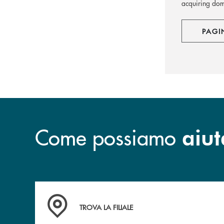
acquiring dome
PAGI
Come possiamo
aiut
Accedi all' elenco completo delle filiali.
TROVA LA FILIALE