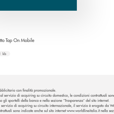
apre una nuova finestra
tto Tap On Mobile
1 kb
blicitario con finalità promozionale.
al servizio di acquiring su circuito domestico, le condizioni contrattuali son
o gli sportelli della banca e nella sezione “Trasparenza” del sito internet.
l servizio di acquiring su circuito internazionale, il servizio è erogato da W
trattuali sono indicate anche sul sito internet www.worldlineitalia.it nella se