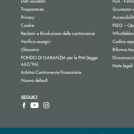
Dati societari
FEA - Firma
Trasparenza
Sicurezza 
Apre una nuova finestra
Privacy
Accessibili
Cookie
PSD2 – Op
Reclami e Risoluzione delle controversie
Whistleblo
Verifica assegni
Codice appa
Apre una nuova finestra
Glossario
Riforma tas
FONDO DI GARANZIA per le PMI (legge
Disconosci
Apre una nuova finestra
662/96)
Note legali
Apre una nuova finestra
Arbitro Controversie Finanziarie
Nuovo default
SEGUICI