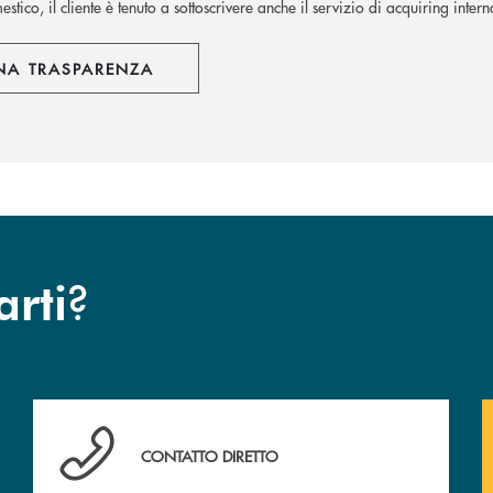
stico, il cliente è tenuto a sottoscrivere anche il servizio di acquiring inter
NA TRASPARENZA
?
arti
Hai bisogno di assistenza immediata? Contattaci !
CONTATTO DIRETTO