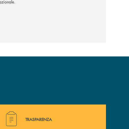
nazionale.
Hai bisogno di alcuni documenti ? Vai alla pagina della 
TRASPARENZA