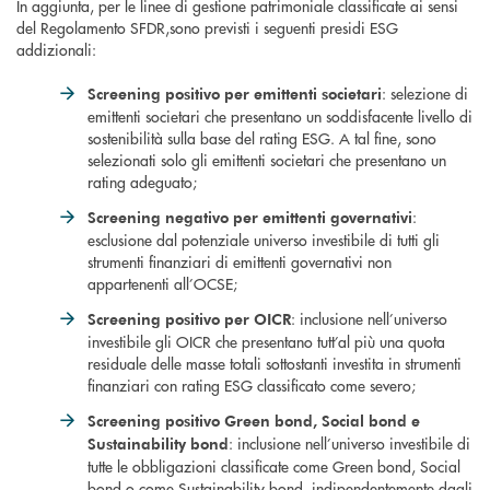
In aggiunta, per le linee di gestione patrimoniale classificate ai sensi
del Regolamento SFDR,sono previsti i seguenti presidi ESG
addizionali:
: selezione di
Screening positivo per emittenti societari
emittenti societari che presentano un soddisfacente livello di
sostenibilità sulla base del rating ESG. A tal fine, sono
selezionati solo gli emittenti societari che presentano un
rating adeguato;
:
Screening negativo per emittenti governativi
esclusione dal potenziale universo investibile di tutti gli
strumenti finanziari di emittenti governativi non
appartenenti all’OCSE;
: inclusione nell’universo
Screening positivo per OICR
investibile gli OICR che presentano tutt’al più una quota
residuale delle masse totali sottostanti investita in strumenti
finanziari con rating ESG classificato come severo;
Screening positivo Green bond, Social bond e
: inclusione nell’universo investibile di
Sustainability bond
tutte le obbligazioni classificate come Green bond, Social
bond o come Sustainability bond, indipendentemente dagli