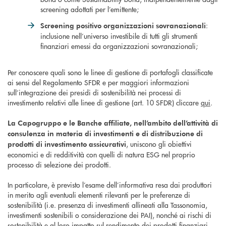
screening adottati per l’emittente;
:
Screening positivo organizzazioni sovranazionali
inclusione nell’universo investibile di tutti gli strumenti
finanziari emessi da organizzazioni sovranazionali;
Per conoscere quali sono le linee di gestione di portafogli classificate
ai sensi del Regolamento SFDR e per maggiori informazioni
sull’integrazione dei presidi di sostenibilità nei processi di
investimento relativi alle linee di gestione (art. 10 SFDR) cliccare
qui
.
La Capogruppo e le Banche affiliate, nell’ambito dell’attività di
consulenza in materia di investimenti e di distribuzione di
, uniscono gli obiettivi
prodotti di investimento assicurativi
economici e di redditività con quelli di natura ESG nel proprio
processo di selezione dei prodotti.
In particolare, è previsto l’esame dell’informativa resa dai produttori
in merito agli eventuali elementi rilevanti per le preferenze di
sostenibilità (i.e. presenza di investimenti allineati alla Tassonomia,
investimenti sostenibili o considerazione dei PAI), nonché ai rischi di
sostenibilità e al loro impatto sul rendimento dei prodotti finanziari.