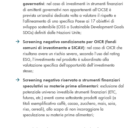
: nel caso di investimenti in strumenti finanziari
governativi
di emittenti governativi non appartenenti all’OCSE è
prevista un’analisi dedicata volta a valutare il rispetto e
l’allineamento di uno specifico Paese ai 17 obiettivi di
sviluppo sostenibile (OSS o Sustainable Development Goals
SDGs) definiti dalle Nazioni Unite;
Screening negativo condizionato per OICR (fondi
: nel caso di OICR che
comuni di investimento e SICAV)
risultano avere un rischio severo, secondo l’uso del rating
ESG, l’investimento nel prodotto è subordinato alla
valutazione specifica dell’opportunità dell’investimento
stesso;
Screening negativo riservato a strumenti finanziari
: esclusione dal
speculativi su materie prime alimentari
potenziale universo investibile strumenti finanziari (ETC,
futures, etc.) aventi come sottostante prodotti agricoli (a
titoli esemplificativo caffè, cacao, zucchero, mais, soia,
riso, cereali), allo scopo di non incoraggiare la
speculazione su materie prime alimentari;