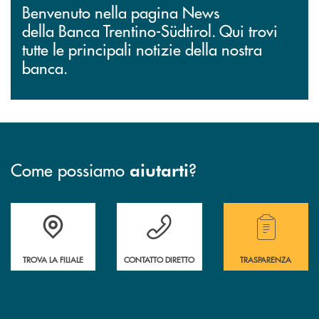
Benvenuto nella pagina News
della Banca Trentino-Südtirol. Qui trovi
tutte le principali notizie della nostra
banca.
Come possiamo
?
aiutarti
Accedi all' elenco completo delle filiali.
Hai bisogno di assistenza immediata? Contatta
Hai bisogno di alcuni
TROVA LA FILIALE
CONTATTO DIRETTO
TRASPARENZA