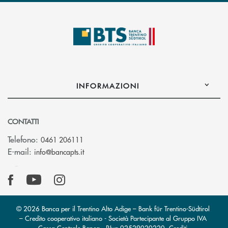
INFORMAZIONI
CONTATTI
Telefono:
0461 206111
(si apre l’app di posta elettronica)
E-mail:
info@bancapts.it
© 2026 Banca per il Trentino Alto Adige – Bank für Trentino-Südtirol
– Credito cooperativo italiano - Società Partecipante al Gruppo IVA
Cassa Centrale Banca · P.Iva 02529020220
Crediti