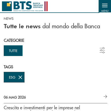
Salta al contenuto principale
MENU
NEWS
dal mondo della Banca
Tutte le news
CATEGORIE
TUTTE
TAGS
ESG
06 MAG 2026
Crescita e investimenti per le imprese nel