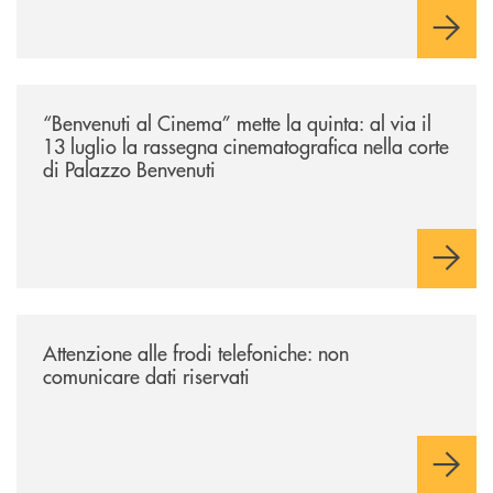
/news/benvenuti-al-cinema-mette-la-quinta-al-via-il-13-luglio-la-rasseg
“Benvenuti al Cinema” mette la quinta: al via il
13 luglio la rassegna cinematografica nella corte
di Palazzo Benvenuti
/news/attenzione-alle-frodi-telefoniche-non-comunicare-dati-riservati/
Attenzione alle frodi telefoniche: non
comunicare dati riservati