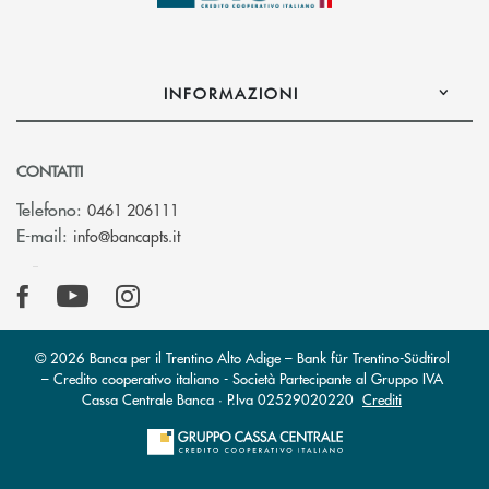
INFORMAZIONI
CONTATTI
Telefono:
0461 206111
(si apre l’app di posta elettronica)
E-mail:
info@bancapts.it
© 2026 Banca per il Trentino Alto Adige – Bank für Trentino-Südtirol
– Credito cooperativo italiano - Società Partecipante al Gruppo IVA
Cassa Centrale Banca · P.Iva 02529020220
Crediti