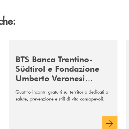
che:
-il-13-luglio-la-rassegna-cinematografica-nella-corte-di-p
/news/serate-fondazione-veronesi/
/
BTS Banca Trentino-
Südtirol e Fondazione
Umberto Veronesi
insieme per promuovere
Quattro incontri gratuiti sul territorio dedicati a
la cultura della
salute, prevenzione e stili di vita consapevoli.
prevenzione