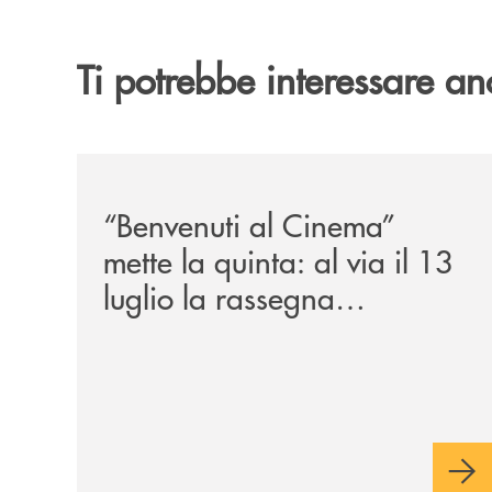
Ti potrebbe interessare an
/news/benvenuti-al-cinema-mette-la-quinta-al-via
“Benvenuti al Cinema”
mette la quinta: al via il 13
luglio la rassegna
cinematografica nella corte
di Palazzo Benvenuti