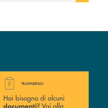
Hai bisogno di alcuni documenti ? Vai alla pagina della 
TRASPARENZA
Hai bisogno di alcuni
? Vai alla
documenti