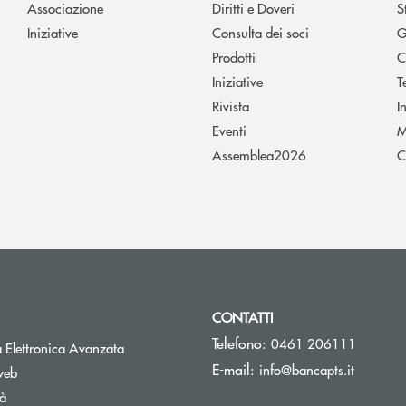
Associazione
Diritti e Doveri
S
Iniziative
Consulta dei soci
G
Prodotti
C
Iniziative
T
Rivista
I
Eventi
M
Assemblea2026
C
CONTATTI
Telefono:
0461 206111
Apre una nuova finestra
 Elettronica Avanzata
(si apre 
E-mail:
info@bancapts.it
web
tà