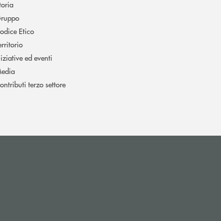
toria
ruppo
odice Etico
erritorio
niziative ed eventi
edia
ontributi terzo settore
l’app di posta elettronica)