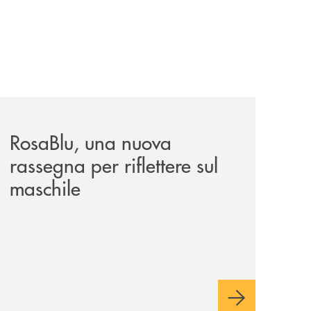
alazzo-benvenuti/
news/rosablu-una-nuova-rassegna-per-riflettere-sul-maschi
RosaBlu, una nuova
rassegna per riflettere sul
maschile