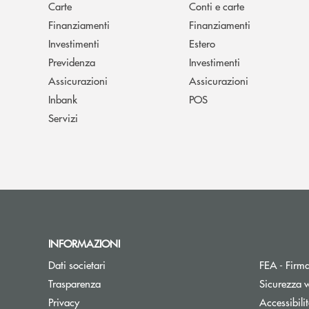
Carte
Conti e carte
Finanziamenti
Finanziamenti
Investimenti
Estero
Previdenza
Investimenti
Assicurazioni
Assicurazioni
Inbank
POS
Servizi
INFORMAZIONI
Dati societari
FEA - Firma
Trasparenza
Sicurezza 
Apre una nuova finestra
Privacy
Accessibili