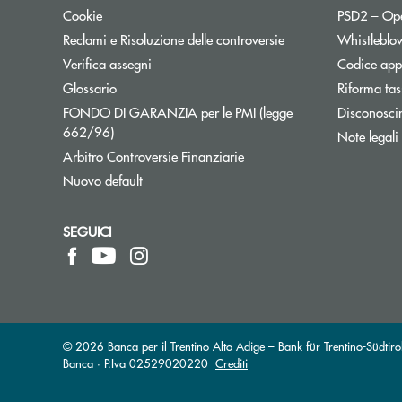
Cookie
PSD2 – Op
Reclami e Risoluzione delle controversie
Whistleblo
Verifica assegni
Codice appa
Apre una nuova finestra
Glossario
Riforma tas
FONDO DI GARANZIA per le PMI (legge
Disconosci
Apre una nuova finestra
662/96)
Note legali
Apre una nuova finestra
Arbitro Controversie Finanziarie
Nuovo default
SEGUICI
© 2026 Banca per il Trentino Alto Adige – Bank für Trentino-Südtirol
Banca · P.Iva 02529020220
Crediti