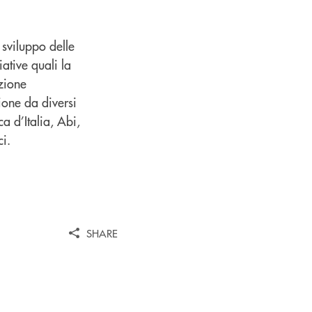
 sviluppo delle
iative quali la
zione
sione da diversi
 d’Italia, Abi,
ci.
SHARE