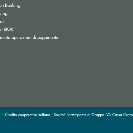
Apre una nuova finestra
en Banking
wing
lti
Apre una nuova finestra
si IBOR
Apre una nuova finestra
mento operazioni di pagamento
 – Credito cooperativo italiano - Società Partecipante al Gruppo IVA Cassa Centr