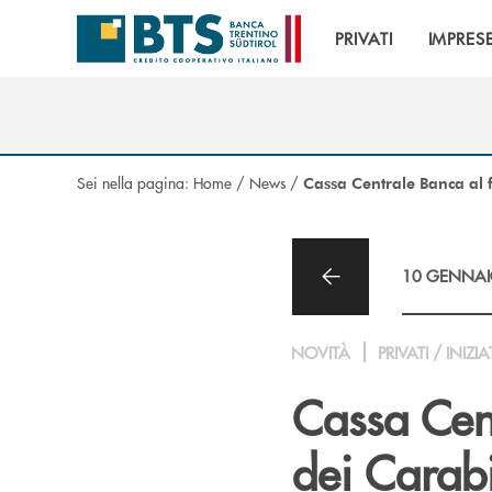
Salta al contenuto principale
PRIVATI
IMPRES
Sei nella pagina:
Home
/
News
/
Cassa Centrale Banca al f
10 GENNAI
NOVITÀ
PRIVATI / INIZIA
Cassa Cen
dei Carabi