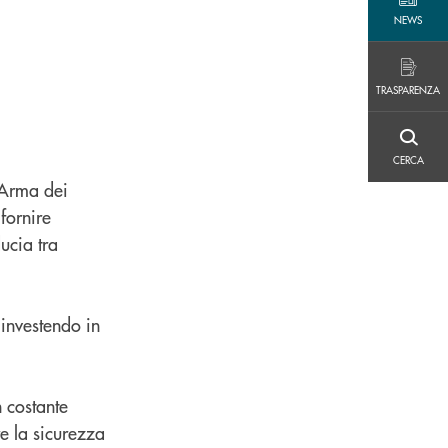
NEWS
NEWS
TRASPARENZA
TRASPARENZA
CERCA
CERCA
’Arma dei
 fornire
ducia tra
 investendo in
n costante
re la sicurezza