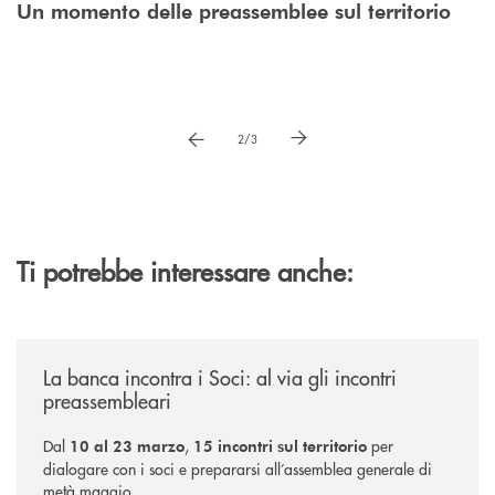
Gabriele Delmonte, direttore di BTS Banca
Un momento delle preassemblee sul territorio
La sede di BTS Banca Trentino-Südtirol a Trento
Trentino-Südtirol e il Presidente Giorgio
in via Belenzani
Fracalossi
Pause
vai a immagne precedente Gallery immagin
vai a immagine successiva 
2/3
Ti potrebbe interessare anche:
/news/incontri-preassembleari-2026/
La banca incontra i Soci: al via gli incontri
preassembleari
Dal
,
per
10 al 23 marzo
15 incontri sul territorio
dialogare con i soci e prepararsi all’assemblea generale di
metà maggio.