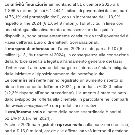
attività finanziarie
Le
ammontano al 31 dicembre 2025 a €
1.896,5 milioni (di cui € 1.444,1 milioni di governativi italiani, pari
al 76,1% del portafoglio titoli), con un incremento del +13,9%
rispetto a fine 2024 (€ 1.664,9 milioni). Tali attività, in linea con
una strategia allocativa mirata a massimizzare la liquidità
disponibile, sono prevalentemente costituite da titoli governativi di
Paesi dell’area Euro o di emittenti Sovranazionali.
margine di interesse
Il
per l’anno 2025 è stato pari a € 107,6
milioni (-13,1% rispetto al 2024), in conseguenza alla contrazione
della forbice creditizia legata all’andamento generale dei tassi
d’interesse. La riduzione del margine d’interesse è stata mitigata
dalle iniziative di riposizionamento del portafoglio titoli.
commissioni nette
Le
hanno registrato un aumento rispetto al
ritmo di incremento dell’intero 2024, portandosi a € 33,3 milioni
(+2,3% rispetto all’anno precedente). L’aumento è stato trainato
dallo sviluppo dell’offerta alla clientela, in particolare nei comparti
wealth management
del
e dei prodotti assicurativi.
cost/income ratio
Il
al netto delle poste straordinarie è pari al
52,1% (43,1% nel 2024).
riprese nette
Anche il 2025 ha registrato
sulle posizioni creditizie,
pari a € 16,0 milioni, grazie alle efficaci attività interne di gestione