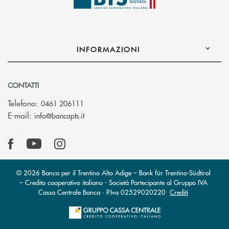
INFORMAZIONI
CONTATTI
Telefono:
0461 206111
(si apre l’app di posta elettronica)
E-mail:
info@bancapts.it
© 2026 Banca per il Trentino Alto Adige – Bank für Trentino-Südtirol
– Credito cooperativo italiano - Società Partecipante al Gruppo IVA
Cassa Centrale Banca · P.Iva 02529020220
Crediti