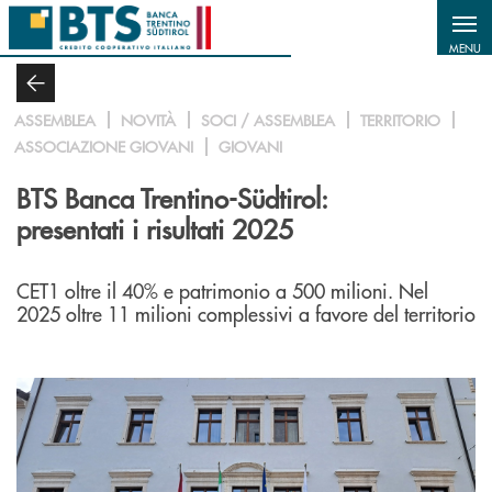
Salta al contenuto principale
MENU
ASSEMBLEA
NOVITÀ
SOCI / ASSEMBLEA
TERRITORIO
ASSOCIAZIONE GIOVANI
GIOVANI
BTS Banca Trentino-Südtirol:
presentati i risultati 2025
CET1 oltre il 40% e patrimonio a 500 milioni. Nel
2025 oltre 11 milioni complessivi a favore del territorio