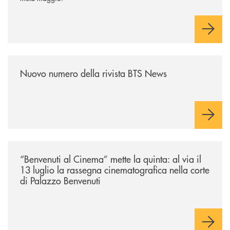
/news/nuovo-numero-della-rivista-bts-news/
Nuovo numero della rivista BTS News
/news/benvenuti-al-cinema-mette-la-quinta-al-via-il-13-luglio-la-rasseg
“Benvenuti al Cinema” mette la quinta: al via il
13 luglio la rassegna cinematografica nella corte
di Palazzo Benvenuti