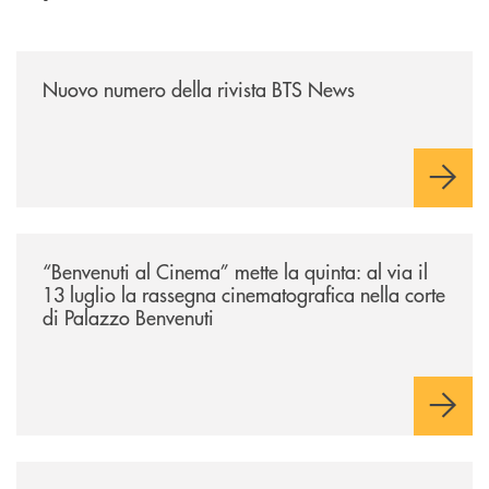
/news/nuovo-numero-della-rivista-bts-news/
Nuovo numero della rivista BTS News
/news/benvenuti-al-cinema-mette-la-quinta-al-via-il-13-luglio-la-rasseg
“Benvenuti al Cinema” mette la quinta: al via il
13 luglio la rassegna cinematografica nella corte
di Palazzo Benvenuti
/news/attenzione-alle-frodi-telefoniche-non-comunicare-dati-riservati/