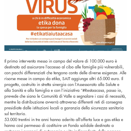
Il primo intervento messo in campo del valore di 100.000 euro è
destinato ad assicurare l’accesso al cibo alle famiglie più vulnerabili,
con pacchi differenziati che tengono conto delle diverse esigenze. Alle
risorse messe in campo da etika, SAIT aggiunge altri 65.000 euro. Il
progetto, costruito in stretta sinergia con l’Assessorato alla Salute e
alla Sanità e alla famiglia e con l’iniziativa “#Restaacasa, passo io,
prevede che siano le Comunità di Valle a segnalare i casi di necessità,
mentre la distribuzione avverrà attraverso differenti reti di consegna
presidiate dalle istituzioni locali a garanzia della sicurezza sanitaria
sul territorio.
53.000 trentini in tre anni hanno aderito all’offerta luce e gas etika e
hanno così permesso di costituire un Fondo solidale destinato a
sostenere i percorsi di autonomia e vita indipendente delle persone