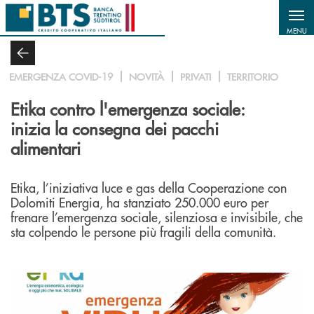
Salta al contenuto principale
MENU
EMERGENZA COVID-19
NOVITÀ
PRIVATI
TERRITORIO
Etika contro l'emergenza sociale:
inizia la consegna dei pacchi
alimentari
Etika, l’iniziativa luce e gas della Cooperazione con
Dolomiti Energia, ha stanziato 250.000 euro per
frenare l’emergenza sociale, silenziosa e invisibile, che
sta colpendo le persone più fragili della comunità.