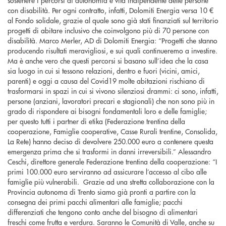
con disabilità. Per ogni contratto, infatti, Dolomiti Energia versa 10 €
al Fondo solidale, grazie al quale sono già stati finanziati sul territorio
progetti di abitare inclusivo che coinvolgono più di 70 persone con
disabilità. Marco Merler, AD di Dolomiti Energia: “Progetti che stanno
producendo risultati meravigliosi, e sui quali continueremo a investire.
Ma è anche vero che questi percorsi si basano sull’idea che la casa
sia luogo in cui si tessono relazioni, dentro e fuori (vicini, amici,
parenti) e oggi a causa del Covid19 molte abitazioni rischiano di
trasformarsi in spazi in cui si vivono silenziosi drammi: ci sono, infatti,
persone (anziani, lavoratori precari e stagionali) che non sono più in
grado di rispondere ai bisogni fondamentali loro e delle famiglie;
per questo tutti i partner di etika (Federazione trentina della
cooperazione, Famiglie cooperative, Casse Rurali trentine, Consolida,
La Rete) hanno deciso di devolvere 250.000 euro a contenere questa
emergenza prima che si trasformi in danni irreversibili.” Alessandro
Ceschi, direttore generale Federazione trentina della cooperazione: “I
primi 100.000 euro serviranno ad assicurare l’accesso al cibo alle
famiglie più vulnerabili. Grazie ad una stretta collaborazione con la
Provincia autonoma di Trento siamo già pronti a partire con la
consegna dei primi pacchi alimentari alle famiglie; pacchi
differenziati che tengono conto anche del bisogno di alimentari
freschi come frutta e verdura. Saranno le Comunità di Valle, anche su