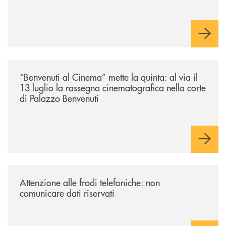
/news/benvenuti-al-cinema-mette-la-quinta-al-via-il-13-luglio-la-rasseg
“Benvenuti al Cinema” mette la quinta: al via il
13 luglio la rassegna cinematografica nella corte
di Palazzo Benvenuti
/news/attenzione-alle-frodi-telefoniche-non-comunicare-dati-riservati/
Attenzione alle frodi telefoniche: non
comunicare dati riservati