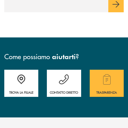
Come possiamo
?
aiutarti
Accedi all' elenco completo delle filiali.
Hai bisogno di assistenza immediata? Contatta
Hai bisogno di alcuni
TROVA LA FILIALE
CONTATTO DIRETTO
TRASPARENZA