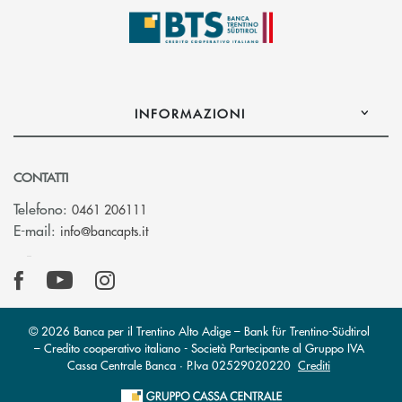
INFORMAZIONI
CONTATTI
Telefono:
0461 206111
(si apre l’app di posta elettronica)
E-mail:
info@bancapts.it
© 2026 Banca per il Trentino Alto Adige – Bank für Trentino-Südtirol
– Credito cooperativo italiano - Società Partecipante al Gruppo IVA
Cassa Centrale Banca · P.Iva 02529020220
Crediti