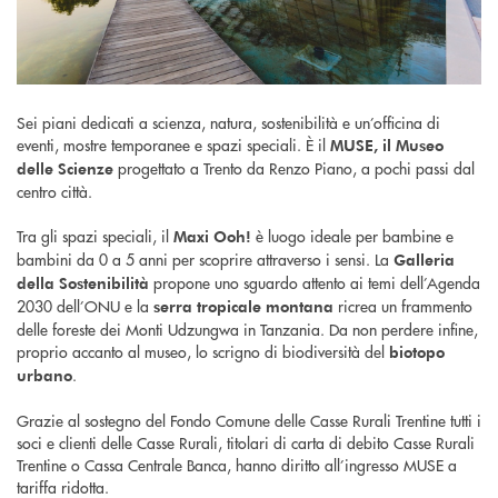
Sei piani dedicati a scienza, natura, sostenibilità e un’officina di
eventi, mostre temporanee e spazi speciali. È il
MUSE, il Museo
progettato a Trento da Renzo Piano, a pochi passi dal
delle Scienze
centro città.
Tra gli spazi speciali, il
è luogo ideale per bambine e
Maxi Ooh!
bambini da 0 a 5 anni per scoprire attraverso i sensi. La
Galleria
propone uno sguardo attento ai temi dell’Agenda
della Sostenibilità
2030 dell’ONU e la
ricrea un frammento
serra tropicale montana
delle foreste dei Monti Udzungwa in Tanzania. Da non perdere infine,
proprio accanto al museo, lo scrigno di biodiversità del
biotopo
.
urbano
Grazie al sostegno del Fondo Comune delle Casse Rurali Trentine tutti i
soci e clienti delle Casse Rurali, titolari di carta di debito Casse Rurali
Trentine o Cassa Centrale Banca, hanno diritto all’ingresso MUSE a
tariffa ridotta.