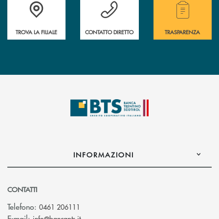
Accedi all' elenco completo delle filiali.
Hai bisogno di assistenza immediata? Contatta
Hai bisogno di alcuni
TROVA LA FILIALE
CONTATTO DIRETTO
TRASPARENZA
INFORMAZIONI
CONTATTI
Telefono:
0461 206111
(si apre l’app di posta elettronica)
E-mail:
info@bancapts.it