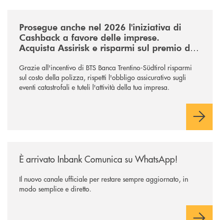
/news/assirisk-cashback-imprese-2026/
Prosegue anche nel 2026 l'iniziativa di
Cashback a favore delle imprese.
Acquista Assirisk e risparmi sul premio del
primo anno.
Grazie all'incentivo di BTS Banca Trentino-Südtirol risparmi
sul costo della polizza, rispetti l'obbligo assicurativo sugli
eventi catastrofali e tuteli l'attività della tua impresa.
/news/inbank-comunica-su-whatsapp/
È arrivato Inbank Comunica su WhatsApp!
Il nuovo canale ufficiale per restare sempre aggiornato, in
modo semplice e diretto.