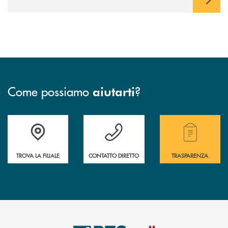
Come possiamo
?
aiutarti
Accedi all' elenco completo delle filiali.
Hai bisogno di assistenza immediata? Contatta
Hai bisogno di alcuni
TROVA LA FILIALE
CONTATTO DIRETTO
TRASPARENZA