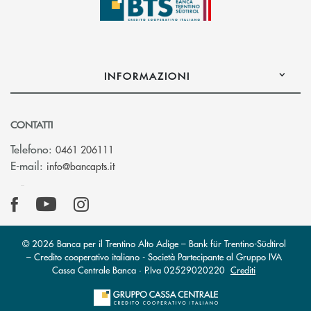
INFORMAZIONI
CONTATTI
Telefono:
0461 206111
(si apre l’app di posta elettronica)
E-mail:
info@bancapts.it
© 2026 Banca per il Trentino Alto Adige – Bank für Trentino-Südtirol
– Credito cooperativo italiano - Società Partecipante al Gruppo IVA
Cassa Centrale Banca · P.Iva 02529020220
Crediti