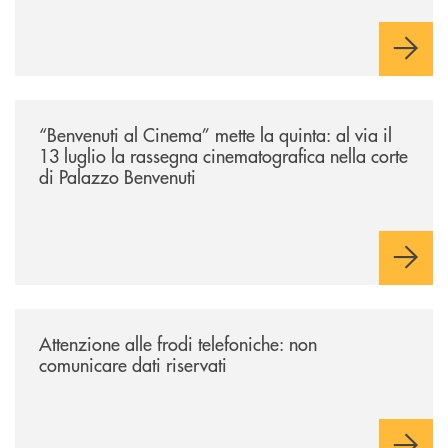
/news/benvenuti-al-cinema-mette-la-quinta-al-via-il-13-luglio-la-rasseg
“Benvenuti al Cinema” mette la quinta: al via il
13 luglio la rassegna cinematografica nella corte
di Palazzo Benvenuti
/news/attenzione-alle-frodi-telefoniche-non-comunicare-dati-riservati/
Attenzione alle frodi telefoniche: non
comunicare dati riservati