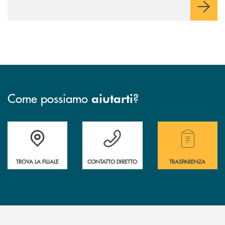
Come possiamo
?
aiutarti
Accedi all' elenco completo delle filiali.
Hai bisogno di assistenza immediata? Contatta
Hai bisogno di alcuni
TROVA LA FILIALE
CONTATTO DIRETTO
TRASPARENZA