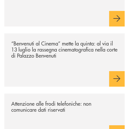
/news/benvenuti-al-cinema-mette-la-quinta-al-via-il-13-luglio-la-rasseg
“Benvenuti al Cinema” mette la quinta: al via il
13 luglio la rassegna cinematografica nella corte
di Palazzo Benvenuti
/news/attenzione-alle-frodi-telefoniche-non-comunicare-dati-riservati/
Attenzione alle frodi telefoniche: non
comunicare dati riservati