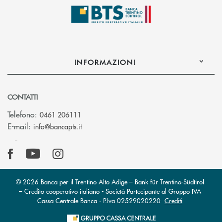
INFORMAZIONI
CONTATTI
Telefono:
0461 206111
(si apre l’app di posta elettronica)
E-mail:
info@bancapts.it
© 2026 Banca per il Trentino Alto Adige – Bank für Trentino-Südtirol
– Credito cooperativo italiano - Società Partecipante al Gruppo IVA
Cassa Centrale Banca · P.Iva 02529020220
Crediti