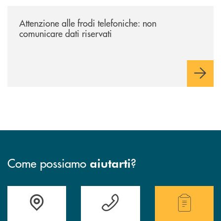
/news/attenzione-alle-frodi-telefoniche-non-comunicare-dati-riservati/
Attenzione alle frodi telefoniche: non
comunicare dati riservati
Come possiamo
?
aiutarti
Accedi all' elenco completo delle filiali.
Hai bisogno di assistenza immediata? Contatta
Hai bisogno di alcuni