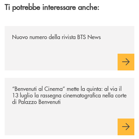
Ti potrebbe interessare anche:
/news/nuovo-numero-della-rivista-bts-news/
Nuovo numero della rivista BTS News
/news/benvenuti-al-cinema-mette-la-quinta-al-via-il-13-luglio-la-rasseg
“Benvenuti al Cinema” mette la quinta: al via il
13 luglio la rassegna cinematografica nella corte
di Palazzo Benvenuti