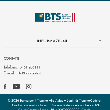
INFORMAZIONI
CONTATTI
Telefono:
0461 206111
(si apre l’app di posta elettronica)
E-mail:
info@bancapts.it
© 2026 Banca per il Trentino Alto Adige – Bank für Trentino-Südtirol
– Credito cooperativo italiano - Società Partecipante al Gruppo IVA
Cassa Centrale Banca · P.Iva 02529020220
Crediti