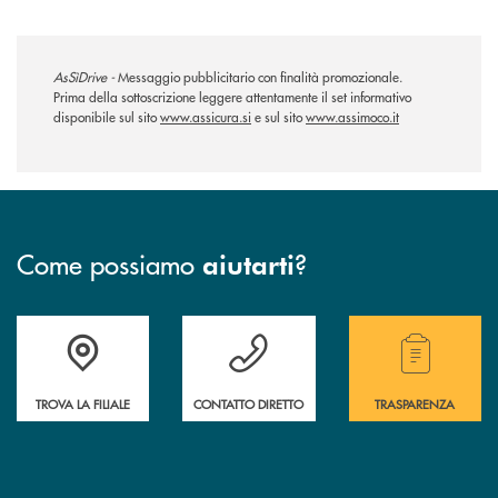
AsSìDrive -
Messaggio pubblicitario con finalità promozionale.
Prima della sottoscrizione leggere attentamente il set informativo
disponibile sul sito
www.assicura.si
e sul sito
www.assimoco.it
Come possiamo
?
aiutarti
Accedi all' elenco completo delle filiali.
Hai bisogno di assistenza immediata? Contatta
Hai bisogno di alcuni
TROVA LA FILIALE
CONTATTO DIRETTO
TRASPARENZA