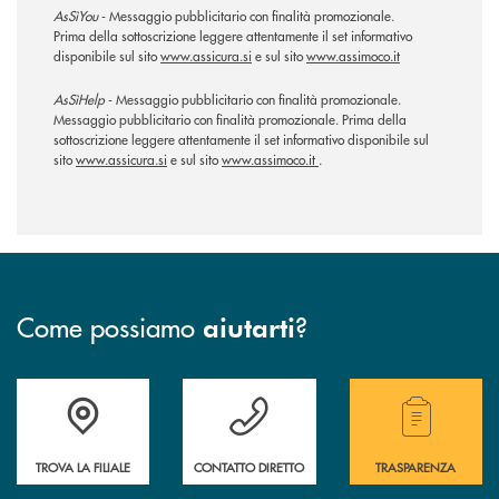
AsSìYou
- Messaggio pubblicitario con finalità promozionale.
Prima della sottoscrizione leggere attentamente il set informativo
disponibile sul sito
www.assicura.si
e sul sito
www.assimoco.it
AsSìHelp
- Messaggio pubblicitario con finalità promozionale.
Messaggio pubblicitario con finalità promozionale. Prima della
sottoscrizione leggere attentamente il set informativo disponibile sul
sito
www.assicura.si
e sul sito
www.assimoco.it
.
Come possiamo
?
aiutarti
Accedi all' elenco completo delle filiali.
Hai bisogno di assistenza immediata? Contatta
Hai bisogno di alcuni
TROVA LA FILIALE
CONTATTO DIRETTO
TRASPARENZA