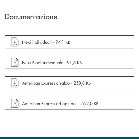
Documentazione
apre documento in una nuova finestra
Nexi individuali -
94,1 KB
apre documento in una nuova finestra
Nexi Black individuale -
91,6 KB
apre documento in una nuova finestra
American Express a saldo -
258,8 KB
apre documento in una nuova finestra
American Express ad opzione -
552,0 KB