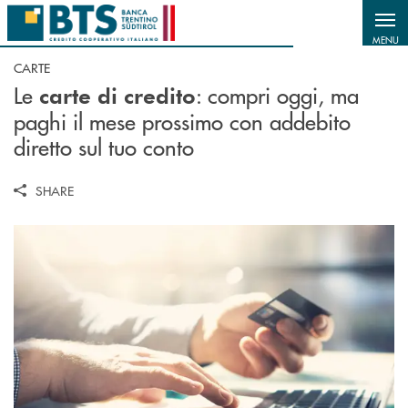
Salta al contenuto principale
MENU
CARTE
Le
: c
ompri oggi, ma
carte di credito
paghi il mese prossimo con addebito
diretto sul tuo conto
SHARE