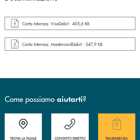
apre documento in una nuova finestra
Carta Internaz. VisaDebit -
405,6 KB
apre documento in una nuova finestra
Carta Internaz. MastercardDebit -
347,9 KB
Come possiamo
?
aiutarti
Accedi all' elenco completo delle filiali.
Hai bisogno di assistenza immediata? Contatta
Hai bisogno di alcuni
TROVA LA FILIALE
CONTATTO DIRETTO
TRASPARENZA