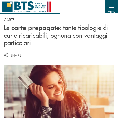
Salta al contenuto principale
MENU
CARTE
Le
: t
ante tipologie di
carte prepagate
carte ricaricabili, ognuna con vantaggi
particolari
SHARE