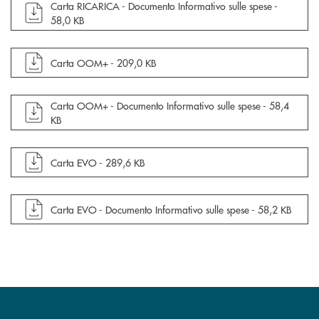
apre documento in una nuova finestra
Carta RICARICA - Documento Informativo sulle spese -
58,0 KB
apre documento in una nuova finestra
Carta OOM+ -
209,0 KB
apre documento in una nuova finestra
Carta OOM+ - Documento Informativo sulle spese -
58,4
KB
apre documento in una nuova finestra
Carta EVO -
289,6 KB
apre documento in una nuova finestra
Carta EVO - Documento Informativo sulle spese -
58,2 KB