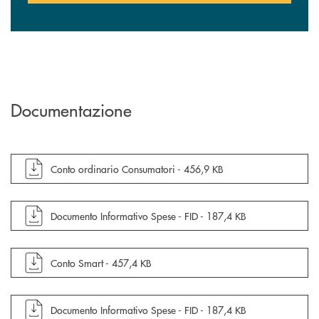
Documentazione
apre documento in una nuova finestra
Conto ordinario Consumatori -
456,9 KB
apre documento in una nuova finestra
Documento Informativo Spese - FID -
187,4 KB
apre documento in una nuova finestra
Conto Smart -
457,4 KB
apre documento in una nuova finestra
Documento Informativo Spese - FID -
187,4 KB