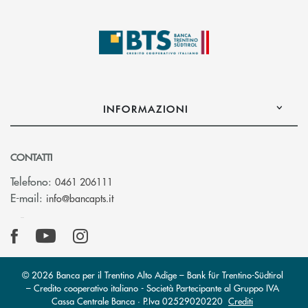
INFORMAZIONI
CONTATTI
Telefono:
0461 206111
(si apre l’app di posta elettronica)
E-mail:
info@bancapts.it
© 2026 Banca per il Trentino Alto Adige – Bank für Trentino-Südtirol
– Credito cooperativo italiano - Società Partecipante al Gruppo IVA
Cassa Centrale Banca · P.Iva 02529020220
Crediti