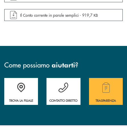
apre documento in una nuova finestra
Il Conto corrente in parole semplici -
919,7 KB
Come possiamo
?
aiutarti
Accedi all' elenco completo delle filiali.
Hai bisogno di assistenza immediata? Contatta
Hai bisogno di alcuni
TROVA LA FILIALE
CONTATTO DIRETTO
TRASPARENZA