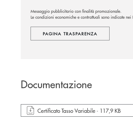
Messaggio pubblicitario con finalità promozionale.
Le condizioni economiche e contrattuali sono indicate nei Fo
PAGINA TRASPARENZA
Documentazione
apre documento in una nuova finestra
Certificato Tasso Variabile -
117,9 KB