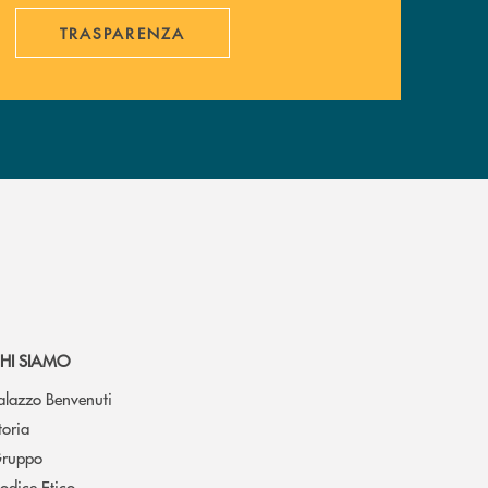
TRASPARENZA
HI SIAMO
alazzo Benvenuti
toria
ruppo
odice Etico