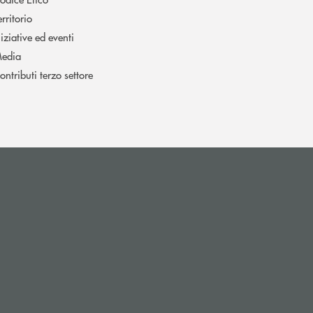
erritorio
niziative ed eventi
edia
ontributi terzo settore
l’app di posta elettronica)