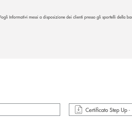
gli Informativi messi a disposizione dei clienti presso gli sportelli della ba
apre documento in un
Certificato Step Up -