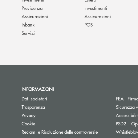
Previdenza
Investimenti
Assicurazioni
Assicurazioni
Inbank
POS
Servizi
INFORMAZIONI
Dati societari
FEA - Firma
Trasparenza
Sicurezza 
Apre una nuova finestra
Privacy
Accessibili
Cookie
PSD2 – Op
Reclami e Risoluzione delle controversie
Whistleblo