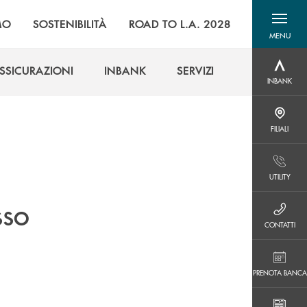
MO
SOSTENIBILITÀ
ROAD TO L.A. 2028
MENU
menu destra
SSICURAZIONI
INBANK
SERVIZI
INBANK
INBANK
SSICURAZIONI
INBANK
SERVIZI
FILIALI
FILIALI
UTILITY
UTILITY
sso
CONTATTI
CONTATTI
PRENOTA BANCA
PRENOTA BANCA