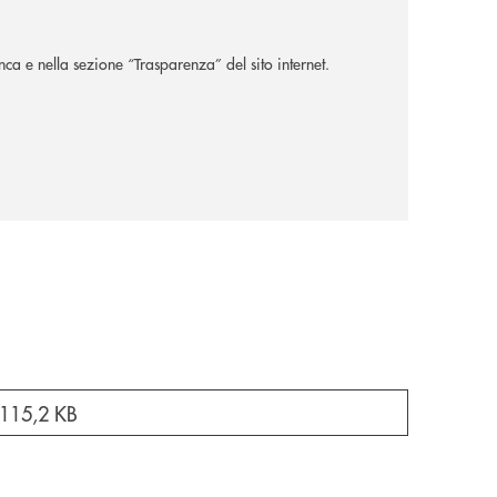
nca e nella sezione “Trasparenza” del sito internet.
a nuova finestra
115,2 KB