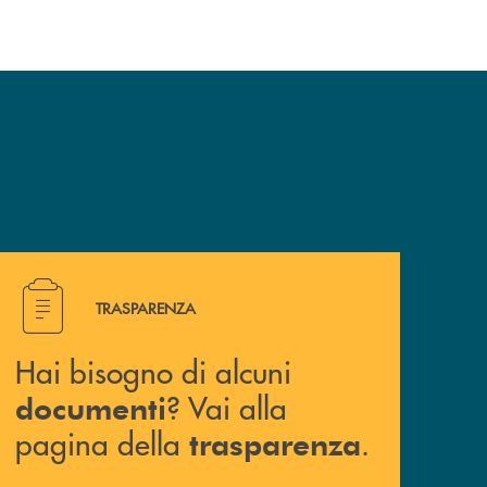
Hai bisogno di alcuni documenti ? Vai alla pagina della 
TRASPARENZA
Hai bisogno di alcuni
? Vai alla
documenti
pagina della
.
trasparenza