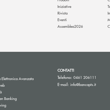
Iniziative
T
Rivista
I
Eventi
M
Assemblea2026
C
CONTATTI
Telefono:
0461 206111
Apre una nuova finestra
 Elettronica Avanzata
(si apre 
E-mail:
info@bancapts.it
web
tà
Apre una nuova finestra
en Banking
wing