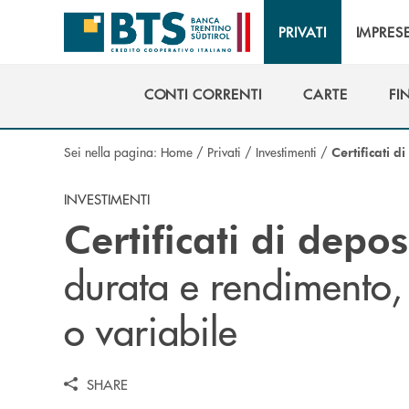
Salta al contenuto principale
PRIVATI
IMPRES
CONTI CORRENTI
CARTE
FI
CONTI CORRENTI
CARTE
FI
Sei nella pagina:
Home
/
Privati
/
Investimenti
/
Certificati d
INVESTIMENTI
Certificati di depos
durata e rendimento, 
o variabile
SHARE