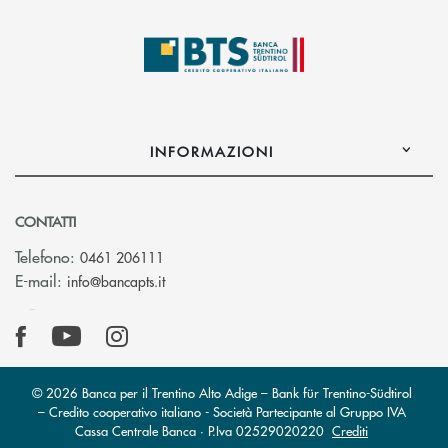
INFORMAZIONI
CONTATTI
Telefono:
0461 206111
(si apre l’app di posta elettronica)
E-mail:
info@bancapts.it
© 2026 Banca per il Trentino Alto Adige – Bank für Trentino-Südtirol
– Credito cooperativo italiano - Società Partecipante al Gruppo IVA
Cassa Centrale Banca · P.Iva 02529020220
Crediti