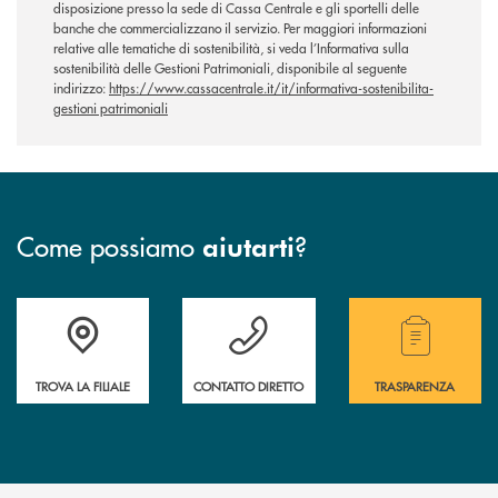
disposizione presso la sede di Cassa Centrale e gli sportelli delle
banche che commercializzano il servizio. Per maggiori informazioni
relative alle tematiche di sostenibilità, si veda l’Informativa sulla
sostenibilità delle Gestioni Patrimoniali, disponibile al seguente
indirizzo:
https://www.cassacentrale.it/it/informativa-sostenibilita-
gestioni patrimoniali
Come possiamo
?
aiutarti
Accedi all' elenco completo delle filiali.
Hai bisogno di assistenza immediata? Contatta
Hai bisogno di alcuni
TROVA LA FILIALE
CONTATTO DIRETTO
TRASPARENZA