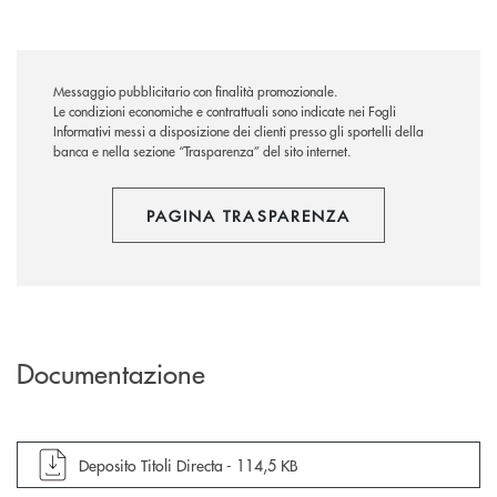
Messaggio pubblicitario con finalità promozionale.
Le condizioni economiche e contrattuali sono indicate nei Fogli
Informativi messi a disposizione dei clienti presso gli sportelli della
banca e nella sezione “Trasparenza” del sito internet.
PAGINA TRASPARENZA
Documentazione
apre documento in una nuova finestra
Deposito Titoli Directa -
114,5 KB