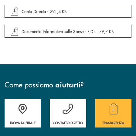
apre documento in una nuova finestra
Conto Directa -
291,4 KB
apre documento in una nuova finestra
Documento Informativo sulle Spese - FID -
179,7 KB
Come possiamo
?
aiutarti
Accedi all' elenco completo delle filiali.
Hai bisogno di assistenza immediata? Contatta
Hai bisogno di alcuni
TROVA LA FILIALE
CONTATTO DIRETTO
TRASPARENZA