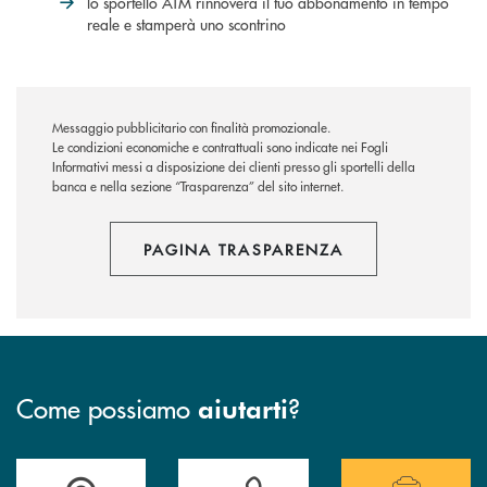
lo sportello ATM rinnoverà il tuo abbonamento in tempo
reale e stamperà uno scontrino
Messaggio pubblicitario con finalità promozionale.
Le condizioni economiche e contrattuali sono indicate nei Fogli
Informativi messi a disposizione dei clienti presso gli sportelli della
banca e nella sezione “Trasparenza” del sito internet.
PAGINA TRASPARENZA
Come possiamo
?
aiutarti
Accedi all' elenco completo delle filiali.
Hai bisogno di assistenza immediata? Contatta
Hai bisogno di alcuni