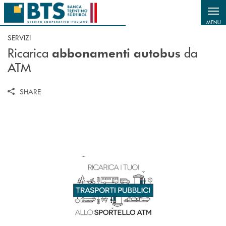
Salta al contenuto principale
MENU
SERVIZI
Ricarica
da
abbonamenti autobus
ATM
SHARE