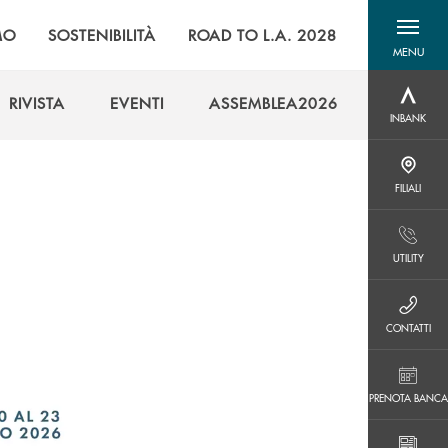
MO
SOSTENIBILITÀ
ROAD TO L.A. 2028
MENU
menu destra
RIVISTA
EVENTI
ASSEMBLEA2026
INBANK
INBANK
RIVISTA
EVENTI
ASSEMBLEA2026
FILIALI
FILIALI
UTILITY
UTILITY
CONTATTI
CONTATTI
PRENOTA BANCA
PRENOTA BANCA