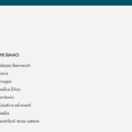
HI SIAMO
alazzo Benvenuti
toria
ruppo
odice Etico
erritorio
niziative ed eventi
edia
ontributi terzo settore