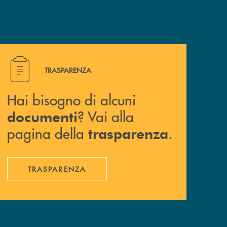
Hai bisogno di alcuni documenti ? Vai alla pagina della 
TRASPARENZA
Hai bisogno di alcuni
? Vai alla
documenti
pagina della
.
trasparenza
TRASPARENZA