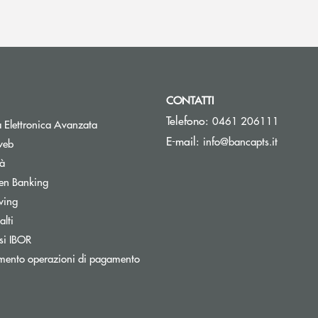
CONTATTI
Telefono:
0461 206111
Apre una nuova finestra
 Elettronica Avanzata
(si apre 
E-mail:
info@bancapts.it
web
tà
Apre una nuova finestra
en Banking
wing
lti
Apre una nuova finestra
si IBOR
Apre una nuova finestra
mento operazioni di pagamento