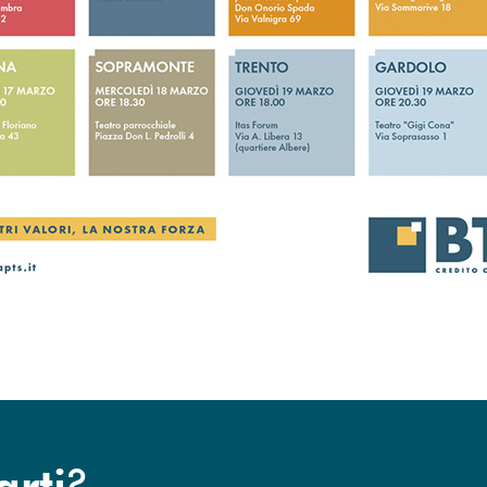
?
arti