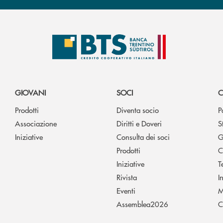
GIOVANI
SOCI
C
Prodotti
Diventa socio
P
Associazione
Diritti e Doveri
S
Iniziative
Consulta dei soci
G
Prodotti
C
Iniziative
T
Rivista
I
Eventi
M
Assemblea2026
C