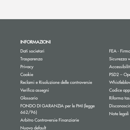
INFORMAZIONI
Dati societari
FEA - Firma
Trasparenza
Sicurezza 
Apre una nuova finestra
Privacy
Accessibili
Cookie
PSD2 – Op
Reclami e Risoluzione delle controversie
Whistleblo
Verifica assegni
Codice appa
Apre una nuova finestra
Glossario
Riforma tas
FONDO DI GARANZIA per le PMI (legge
Disconosci
Apre una nuova finestra
662/96)
Note legali
Apre una nuova finestra
Arbitro Controversie Finanziarie
Nuovo default