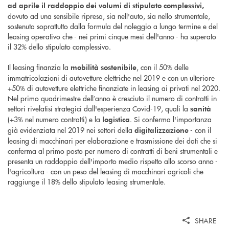
ad aprile il raddoppio dei volumi di stipulato complessivi,
dovuto ad una sensibile ripresa, sia nell'auto, sia nello strumentale,
sostenuta soprattutto dalla formula del noleggio a lungo termine e del
leasing operativo che - nei primi cinque mesi dell'anno - ha superato
il 32% dello stipulato complessivo.
Il leasing finanzia la
, con il 50% delle
mobilità sostenibile
immatricolazioni di autovetture elettriche nel 2019 e con un ulteriore
+50% di autovetture elettriche finanziate in leasing ai privati nel 2020.
Nel primo quadrimestre dell’anno è cresciuto il numero di contratti in
settori rivelatisi strategici dall'esperienza Covid-19, quali la
sanità
(+3% nel numero contratti) e la
. Si conferma l'importanza
logistica
già evidenziata nel 2019 nei settori della
- con il
digitalizzazione
leasing di macchinari per elaborazione e trasmissione dei dati che si
conferma al primo posto per numero di contratti di beni strumentali e
presenta un raddoppio dell'importo medio rispetto allo scorso anno -
l'agricoltura - con un peso del leasing di macchinari agricoli che
raggiunge il 18% dello stipulato leasing strumentale.
SHARE