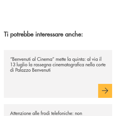
Ti potrebbe interessare anche:
/news/benvenuti-al-cinema-mette-la-quinta-al-via-il-13-luglio-la-rasseg
“Benvenuti al Cinema” mette la quinta: al via il
13 luglio la rassegna cinematografica nella corte
di Palazzo Benvenuti
/news/attenzione-alle-frodi-telefoniche-non-comunicare-dati-riservati/
Attenzione alle frodi telefoniche: non