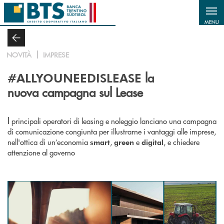
Salta al contenuto principale
MENU
NOVITÀ
IMPRESE
la
#ALLYOUNEEDISLEASE
nuova campagna sul Lease
I
principali operatori di leasing e noleggio lanciano una campagna
di comunicazione congiunta per illustrarne i vantaggi alle imprese,
nell'ottica di un’economia
,
e
, e chiedere
smart
green
digital
attenzione al governo