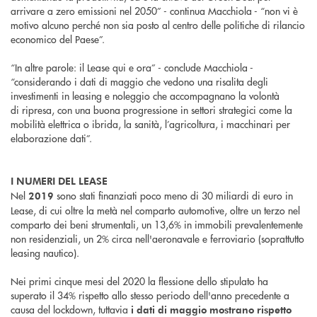
arrivare a zero emissioni nel 2050” - continua Macchiola - “non vi è
motivo alcuno perché non sia posto al centro delle politiche di rilancio
economico del Paese”.
“In altre parole: il Lease qui e ora” - conclude Macchiola -
“considerando i dati di maggio che vedono una risalita degli
investimenti in leasing e noleggio che accompagnano la volontà
di ripresa, con una buona progressione in settori strategici come la
mobilità elettrica o ibrida, la sanità, l’agricoltura, i macchinari per
elaborazione dati”.
I NUMERI DEL LEASE
Nel
sono stati finanziati poco meno di 30 miliardi di euro in
2019
Lease, di cui oltre la metà nel comparto automotive, oltre un terzo nel
comparto dei beni strumentali, un 13,6% in immobili prevalentemente
non residenziali, un 2% circa nell'aeronavale e ferroviario (soprattutto
leasing nautico).
Nei primi cinque mesi del 2020 la flessione dello stipulato ha
superato il 34% rispetto allo stesso periodo dell'anno precedente a
causa del lockdown, tuttavia
i dati di maggio mostrano rispetto