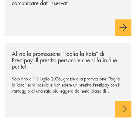
comunicare dati riservati
/news/al-via-la-promozione-taglia-la-rata-di-prestipay-il-prestito-perso
Al via la promozione “Taglia la Rata” di
Prestipay. Il prestito personale che si fa in due
per te!
Solo fino al 15 luglio 2026, grazie alla promozione “Taglia
la Rata” sarà possibile richiedere un prestito Prestipay con il
vantaggio di una rata più leggera da metà piano di
rimborso.