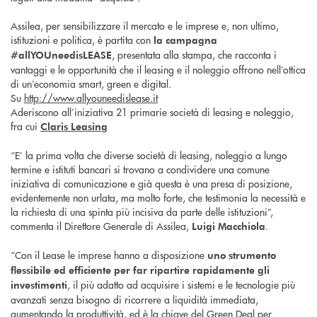
Assilea, per sensibilizzare il mercato e le imprese e, non ultimo,
istituzioni e politica, è partita con
la campagna
, presentata alla stampa, che racconta i
#allYOUneedisLEASE
vantaggi e le opportunità che il leasing e il noleggio offrono nell’ottica
di un’economia smart, green e digital.
Su
http://www.allyouneedislease.it
Aderiscono all’iniziativa 21 primarie società di leasing e noleggio,
fra cui
Claris Leasing
“E’ la prima volta che diverse società di leasing, noleggio a lungo
termine e istituti bancari si trovano a condividere una comune
iniziativa di comunicazione e già questa è una presa di posizione,
evidentemente non urlata, ma molto forte, che testimonia la necessità e
la richiesta di una spinta più incisiva da parte delle istituzioni”,
commenta il Direttore Generale di Assilea,
.
Luigi Macchiola
“Con il Lease le imprese hanno a disposizione
uno strumento
flessibile ed efficiente per far ripartire rapidamente gli
, il più adatto ad acquisire i sistemi e le tecnologie più
investimenti
avanzati senza bisogno di ricorrere a liquidità immediata,
aumentando la produttività, ed è la chiave del Green Deal per