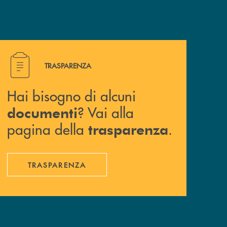
Hai bisogno di alcuni documenti ? Vai alla pagina della 
TRASPARENZA
Hai bisogno di alcuni
? Vai alla
documenti
pagina della
.
trasparenza
TRASPARENZA