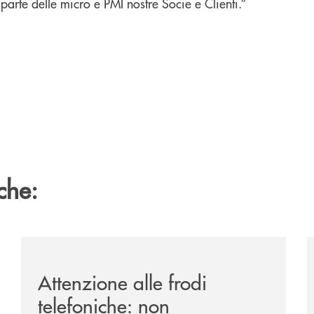
arte delle micro e PMI nostre Socie e Clienti.”
che:
-il-13-luglio-la-rassegna-cinematografica-nella-corte-di-p
/news/attenzione-alle-frodi-telefoniche-non-comunicare
/
Attenzione alle frodi
telefoniche: non