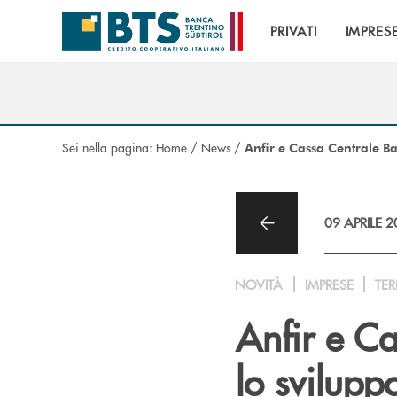
Salta al contenuto principale
PRIVATI
IMPRES
Sei nella pagina:
Home
/
News
/
Anfir e Cassa Centrale Ban
09 APRILE 
NOVITÀ
IMPRESE
TER
Anfir e Ca
lo svilupp