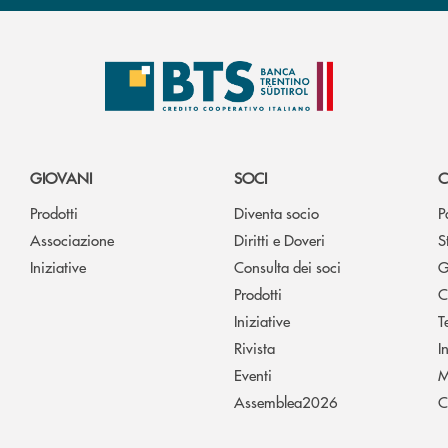
GIOVANI
SOCI
C
Prodotti
Diventa socio
P
Associazione
Diritti e Doveri
S
Iniziative
Consulta dei soci
G
Prodotti
C
Iniziative
T
Rivista
I
Eventi
M
Assemblea2026
C