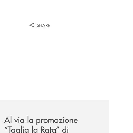
SHARE
alazzo-benvenuti/
-dati-riservati/
news/al-via-la-promozione-taglia-la-rata-di-prestipay-il-pr
Al via la promozione
“Taglia la Rata” di