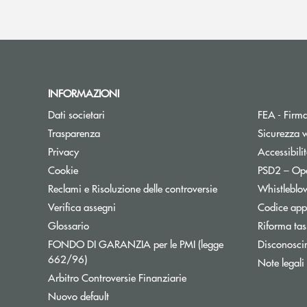
INFORMAZIONI
Dati societari
FEA - Firma
Trasparenza
Sicurezza 
Apre una nuova finestra
Privacy
Accessibili
Cookie
PSD2 – Op
Reclami e Risoluzione delle controversie
Whistleblo
Verifica assegni
Codice appa
Apre una nuova finestra
Glossario
Riforma tas
FONDO DI GARANZIA per le PMI (legge
Disconosci
Apre una nuova finestra
662/96)
Note legali
Apre una nuova finestra
Arbitro Controversie Finanziarie
Nuovo default