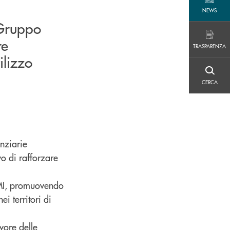
NEWS
NEWS
 Gruppo
TRASPARENZA
re
TRASPARENZA
ilizzo
CERCA
CERCA
nziarie
ivo di rafforzare
PMI, promuovendo
ei territori di
avore delle