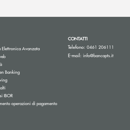
CONTATTI
Telefono:
0461 206111
Apre una nuova finestra
 Elettronica Avanzata
(si apre 
E-mail:
info@bancapts.it
web
tà
Apre una nuova finestra
en Banking
wing
lti
Apre una nuova finestra
si IBOR
Apre una nuova finestra
mento operazioni di pagamento