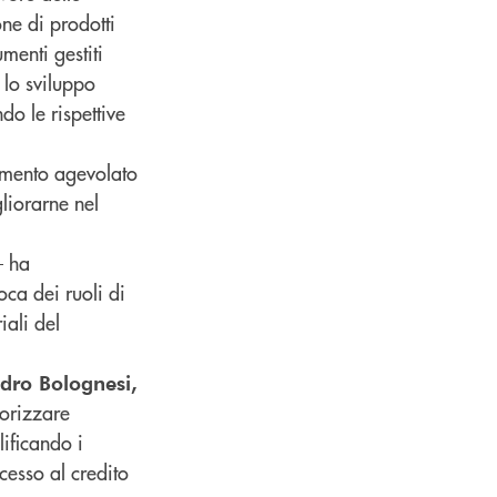
one di prodotti
umenti gestiti
 lo sviluppo
o le rispettive
iamento agevolato
gliorarne nel
– ha
ca dei ruoli di
iali del
dro Bolognesi,
lorizzare
lificando i
ccesso al credito