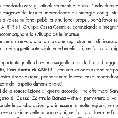
i standardizzare gli attuali strumenti di aiuto. L’individuazi
le esigenze del tessuto imprenditoriale e sinergici con gli str
e a valere su fondi pubblici e su fondi propri, potrà favorire
a ANFIR e il Gruppo Cassa Centrale, potenziando e integrand
accompagnare lo sviluppo delle imprese.
e verrà riservata alla formazione sugli strumenti di finanz
ti dei soggetti potenzialmente beneficiari, nell’ottica di mi
.
mportante quella che viene suggellata con la firma di oggi 
– con una valorizzazione recipro
tti, Presidente di ANFIR
ostra Associazione, per sostenere le eccellenze imprenditor
zzate dall’aspetto dimensionale.”
i della sottoscrizione di questo accordo – ha affermato
San
– che ci permetterà di va
gato di Cassa Centrale Banca
zionale le collaborazioni già in essere in molte regioni, semp
 veicolazione delle informazioni, nell’ottica di favorire l’a