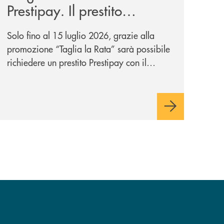
Prestipay. Il prestito
personale che si fa in due
Solo fino al 15 luglio 2026, grazie alla
per te!
promozione “Taglia la Rata” sarà possibile
richiedere un prestito Prestipay con il
vantaggio di una rata più leggera da metà
piano di rimborso.