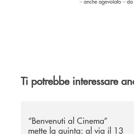
– anche agevolato – da p
Ti potrebbe interessare an
/news/benvenuti-al-cinema-mette-la-quinta-al-via
“Benvenuti al Cinema”
mette la quinta: al via il 13