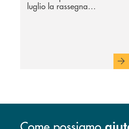
luglio la rassegna
cinematografica nella corte
di Palazzo Benvenuti
Come possiamo
aiut