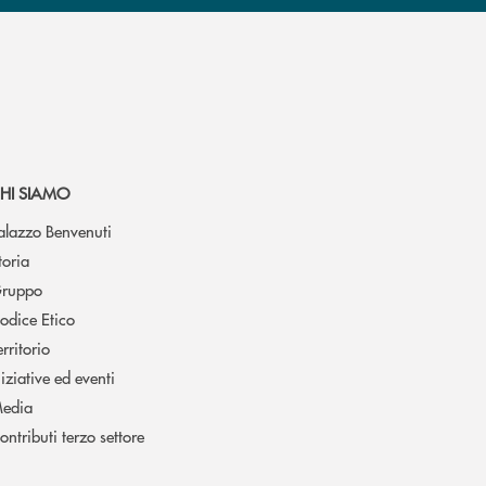
HI SIAMO
alazzo Benvenuti
toria
ruppo
odice Etico
erritorio
niziative ed eventi
edia
ontributi terzo settore