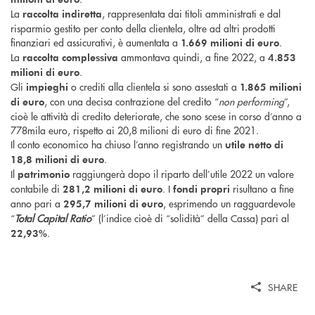
La
, rappresentata dai titoli amministrati e dal
raccolta indiretta
risparmio gestito per conto della clientela, oltre ad altri prodotti
finanziari ed assicurativi, è aumentata a
.
1.669 milioni di euro
La
ammontava quindi, a fine 2022, a
raccolta complessiva
4.853
.
milioni di euro
Gli
o crediti alla clientela si sono assestati a
impieghi
1.865 milioni
, con una decisa contrazione del credito “
non performing
”,
di euro
cioè le attività di credito deteriorate, che sono scese in corso d’anno a
778mila euro, rispetto ai 20,8 milioni di euro di fine 2021.
Il conto economico ha chiuso l’anno registrando un
utile netto di
.
18,8 milioni di euro
Il
raggiungerà dopo il riparto dell’utile 2022 un valore
patrimonio
contabile di
. I
risultano a fine
281,2 milioni di euro
fondi propri
anno pari a
, esprimendo un ragguardevole
295,7 milioni di euro
“
Total Capital Ratio
” (l’indice cioè di “solidità” della Cassa) pari al
.
22,93%
SHARE