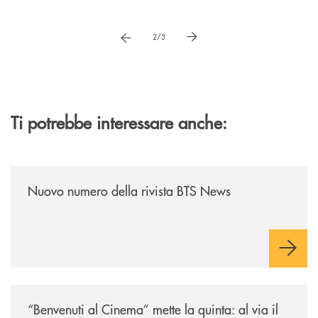
Pause
vai a immagne precedente
vai a immagine successiva
2/3
Ti potrebbe interessare anche:
/news/nuovo-numero-della-rivista-bts-news/
Nuovo numero della rivista BTS News
/news/benvenuti-al-cinema-mette-la-quinta-al-via-il-13-luglio-la-rasseg
“Benvenuti al Cinema” mette la quinta: al via il