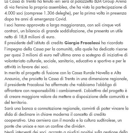
La Cassa di Trento ha tenuto ieri sera al palazzetto BLM Group Arena
di via Fersina la propria assemblea, che ha visto la partecipazione di
4.000 soci (comprese 1.306 deleghe), per la prima volta in presenza
dopo tre anni di emergenza Covid.
I soci hanno approvato a larga maggioranza, con soli cinque voti
contrari, un bilancio di grande soddisfazione, che presenta un utile
netto di 18,8 milioni di euro.
Il presidente dell’istituto di credito
ha ricordato
Giorgio Fracalossi
l’impegno della Cassa per la comunità, alla quale ha dedicato risorse
per quasi 3 milioni di euro nell’ultimo anno a sostegno di iniziative di
volontariato culturale, sociale, sanitario, educativo e sportivo e per le
attività in favore dei soci.
In merito al progetto di fusione con la Cassa Rurale Novella e Alta
Anaunia, che proietta la Cassa di Trento in una dimensione regionale,
il presidente Fracalossi ha affermato che «abbiamo l’obbligo di
affrontare con responsabilità i cambiamenti. L’obiettivo del progetto è
di creare maggiore valore da mettere a disposizione delle comunità e
del territorio.
Sarà una banca a connotazione regionale, convinti di poter vincere la
sfida di declinare in chiave moderna il concetto di credito
cooperativo. Una cerniera con il mondo e la cultura sudtirolese, un
ponte che unisce e non un confine che divide».
Negli interventi dei soci, accanto a giudizi positivi sulla gestione della