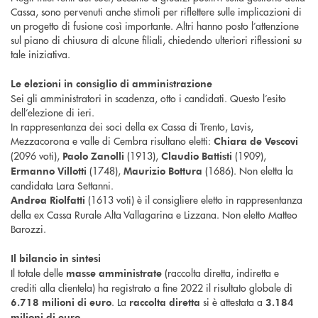
Cassa, sono pervenuti anche stimoli per riflettere sulle implicazioni di
un progetto di fusione così importante. Altri hanno posto l’attenzione
sul piano di chiusura di alcune filiali, chiedendo ulteriori riflessioni su
tale iniziativa.
Le elezioni in consiglio di amministrazione
Sei gli amministratori in scadenza, otto i candidati. Questo l’esito
dell’elezione di ieri.
In rappresentanza dei soci della ex Cassa di Trento, Lavis,
Mezzacorona e valle di Cembra risultano eletti:
Chiara de Vescovi
(2096 voti),
(1913),
(1909),
Paolo Zanolli
Claudio Battisti
(1748),
(1686). Non eletta la
Ermanno Villotti
Maurizio Bottura
candidata Lara Settanni.
(1613 voti) è il consigliere eletto in rappresentanza
Andrea Riolfatti
della ex Cassa Rurale Alta Vallagarina e Lizzana. Non eletto Matteo
Barozzi.
Il bilancio in sintesi
Il totale delle
(raccolta diretta, indiretta e
masse amministrate
crediti alla clientela) ha registrato a fine 2022 il risultato globale di
. La
si è attestata a
6.718 milioni di euro
raccolta diretta
3.184
.
milioni di euro