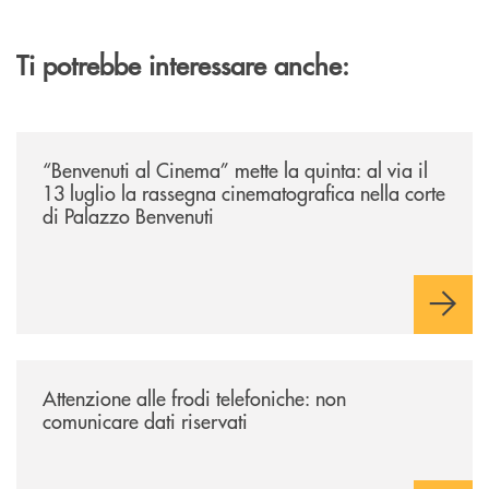
Ti potrebbe interessare anche:
/news/benvenuti-al-cinema-mette-la-quinta-al-via-il-13-luglio-la-rasseg
“Benvenuti al Cinema” mette la quinta: al via il
13 luglio la rassegna cinematografica nella corte
di Palazzo Benvenuti
/news/attenzione-alle-frodi-telefoniche-non-comunicare-dati-riservati/
Attenzione alle frodi telefoniche: non
comunicare dati riservati