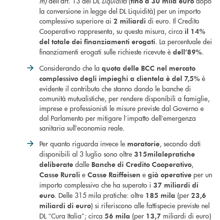
m)
dell’art. 13 del DL
Liquidità
(
dopo
fino a 30 mila euro
la conversione in legge del DL Liquidità) per un importo
complessivo superiore ai
di euro. Il Credito
2 miliardi
Cooperativo rappresenta, su questa misura, circa
il 14%
. La percentuale dei
del totale dei finanziamenti erogati
finanziamenti erogati sulle richieste ricevute è
.
dell’89%
Considerando che la
quota delle BCC nel mercato
è
complessivo degli impieghi a clientela è del 7,5%
evidente il contributo che stanno dando le banche di
comunità mutualistiche, per rendere disponibili a famiglie,
imprese e professionisti le misure previste dal Governo e
dal Parlamento per mitigare l’impatto dell’emergenza
sanitaria sull’economia reale.
Per quanto riguarda invece le
, secondo dati
moratorie
disponibili al 3 luglio sono oltre
315mila
le
pratiche
dalle
,
deliberate
Banche di Credito Cooperativo
e
e
per un
Casse Rurali
Casse Raiffeisen
già operative
importo complessivo che ha superato i
37 miliardi di
. Delle 315 mila pratiche: oltre
(per
euro
185 mila
23,6
) si riferiscono alle fattispecie previste nel
miliardi di euro
DL “Cura Italia”; circa
(per
miliardi di euro)
56 mila
13,7