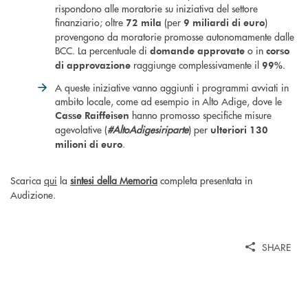
rispondono alle moratorie su iniziativa del settore
finanziario; oltre
(per
)
72 mila
9 miliardi di euro
provengono da moratorie promosse autonomamente dalle
BCC. La percentuale di
o in
domande approvate
corso
raggiunge complessivamente il
.
di approvazione
99%
A queste iniziative vanno aggiunti i programmi avviati in
ambito locale, come ad esempio in Alto Adige, dove le
hanno promosso specifiche misure
Casse Raiffeisen
agevolative (
#AltoAdigesiriparte
) per
ulteriori 130
.
milioni di euro
Scarica
qui
la
sintesi della Memoria
completa presentata in
Audizione.
SHARE