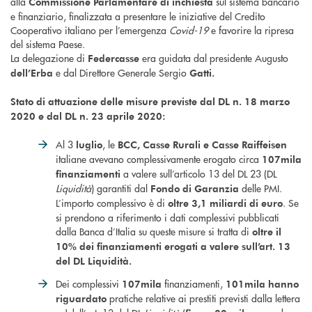
alla
sul sistema bancario
Commissione Parlamentare di inchiesta
e finanziario, finalizzata a presentare le iniziative del Credito
Cooperativo italiano per l’emergenza
Covid-19
e favorire la ripresa
del sistema Paese.
La delegazione di
era guidata dal presidente Augusto
Federcasse
e dal Direttore Generale Sergio
dell’Erba
Gatti.
Stato di attuazione delle misure previste dal DL n. 18 marzo
2020
e dal DL n. 23 aprile 2020:
Al 3
, le
luglio
BCC, Casse Rurali e Casse Raiffeisen
italiane avevano complessivamente erogato circa
107mila
a valere sull’articolo 13 del DL 23 (DL
finanziamenti
Liquidità
) garantiti dal
delle PMI.
Fondo di Garanzia
L’importo complessivo è di
. Se
oltre 3,1 miliardi di euro
si prendono a riferimento i dati complessivi pubblicati
dalla Banca d’Italia su queste misure si tratta di
oltre il
10% dei finanziamenti erogati a valere sull’art. 13
del DL Liquidità.
Dei complessivi
finanziamenti,
107mila
101mila hanno
pratiche relative ai prestiti previsti dalla lettera
riguardato