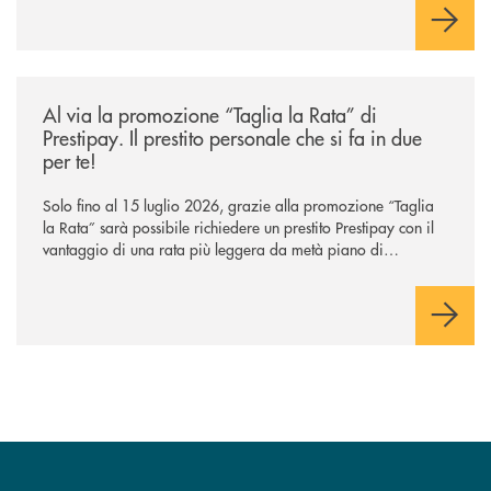
/news/al-via-la-promozione-taglia-la-rata-di-prestipay-il-prestito-perso
Al via la promozione “Taglia la Rata” di
Prestipay. Il prestito personale che si fa in due
per te!
Solo fino al 15 luglio 2026, grazie alla promozione “Taglia
la Rata” sarà possibile richiedere un prestito Prestipay con il
vantaggio di una rata più leggera da metà piano di
rimborso.