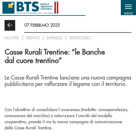
Salta al contenuto principale
MENU
07 FEBBRAIO 2025
NOVITÀ
PRIVATI
IMPRESE
TERRITORIO
Casse Rurali Trentine: “le Banche
dal cuore trentino”
Le Casse Rurali Trentine lanciano una nuova campagna
pubblicitaria per rafforzare il legame con il territorio.
Con l’obiettivo di consolidare l’
awareness
(tradotto: consapevolezza,
conoscenza del marchio) e valorizzare l’unicità del modello
cooperativo, prende il via la nuova campagna di comunicazione
delle Casse Rurali Trentine.