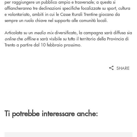
per raggiungere un pubblico ampio e trasversale; a questa si
affiancheranno tre declinazioni specifiche focalizzate su sport, cultura
e volontariato, ambiti in cui le Casse Rurali Trentine giocano da
sempre un ruolo chiave nel supporto alle comunità locali.
Articolata su un
media mix
diversificato, la campagna sarà diffusa sia
online
che
offline
e sarà visibile su tutto il territorio della Provincia di
Trento a partire dal 10 febbraio prossimo.
SHARE
Ti potrebbe interessare anche:
/news/nuovo-numero-della-rivista-bts-news/