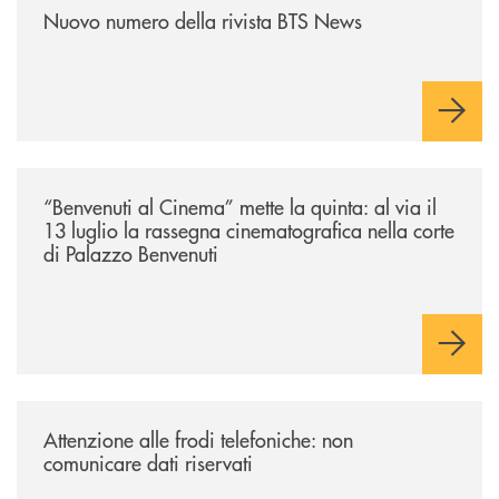
Nuovo numero della rivista BTS News
/news/benvenuti-al-cinema-mette-la-quinta-al-via-il-13-luglio-la-rasseg
“Benvenuti al Cinema” mette la quinta: al via il
13 luglio la rassegna cinematografica nella corte
di Palazzo Benvenuti
/news/attenzione-alle-frodi-telefoniche-non-comunicare-dati-riservati/
Attenzione alle frodi telefoniche: non
comunicare dati riservati