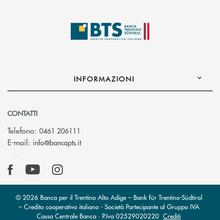
INFORMAZIONI
CONTATTI
Telefono:
0461 206111
(si apre l’app di posta elettronica)
E-mail:
info@bancapts.it
© 2026 Banca per il Trentino Alto Adige – Bank für Trentino-Südtirol
– Credito cooperativo italiano - Società Partecipante al Gruppo IVA
Cassa Centrale Banca · P.Iva 02529020220
Crediti