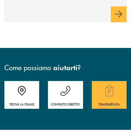
Come possiamo
?
aiutarti
Accedi all' elenco completo delle filiali.
Hai bisogno di assistenza immediata? Contatta
Hai bisogno di alcuni
TROVA LA FILIALE
CONTATTO DIRETTO
TRASPARENZA