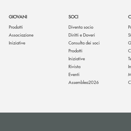
GIOVANI
SOCI
C
Prodotti
Diventa socio
P
Associazione
Diritti e Doveri
S
Iniziative
Consulta dei soci
G
Prodotti
C
Iniziative
T
Rivista
I
Eventi
M
Assemblea2026
C