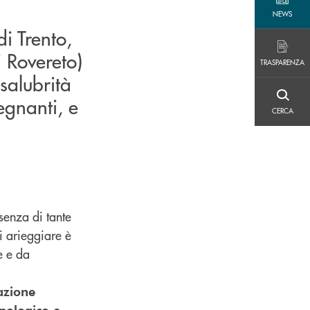
NEWS
NEWS
di Trento,
TRASPARENZA
i Rovereto)
TRASPARENZA
 salubrità
egnanti, e
CERCA
CERCA
esenza di tante
i arieggiare è
e e da
razione
cnologico e