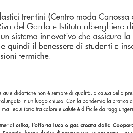
scolastici trentini (Centro moda Canossa 
 Riva del Garda e Istituto alberghiero d
o un sistema innovativo che assicura la
 e quindi il benessere di studenti e ins
rsioni termiche.
lle aule didattiche non è sempre di qualità, a causa della pr
olungato in un luogo chiuso. Con la pandemia la pratica d
 ma l’equilibrio tra calore e salute è difficile da raggiunger
tner di
etika, l’offerta luce e gas creata dalla Coope
, hanno deciso di promuovere un
i Energia
progetto – te