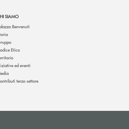
HI SIAMO
alazzo Benvenuti
toria
ruppo
odice Etico
erritorio
niziative ed eventi
edia
ontributi terzo settore