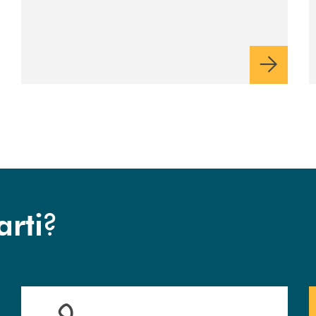
cinematografica nella corte
di Palazzo Benvenuti
?
arti
Hai bisogno di assistenza immediata? Contattaci !