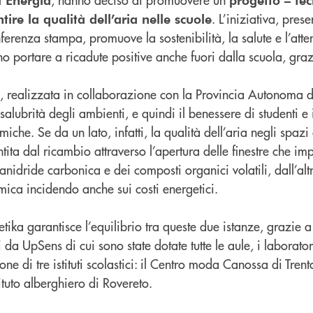
. L’iniziativa, pres
ire la qualità dell’aria nelle scuole
erenza stampa, promuove la sostenibilità, la salute e l’att
o portare a ricadute positive anche fuori dalla scuola, graz
iva, realizzata in collaborazione con la Provincia Autonoma d
salubrità degli ambienti, e quindi il benessere di studenti e 
rmiche. Se da un lato, infatti, la qualità dell’aria negli spazi
ntita dal ricambio attraverso l’apertura delle finestre che im
anidride carbonica e dei composti organici volatili, dall’al
mica incidendo anche sui costi energetici.
etika garantisce l’equilibrio tra queste due istanze, grazie a
 da UpSens di cui sono state dotate tutte le aule, i laboratori
ne di tre istituti scolastici: il Centro moda Canossa di Trento,
ituto alberghiero di Rovereto.