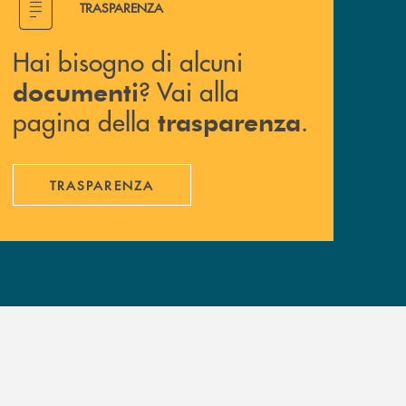
TRASPARENZA
Hai bisogno di alcuni
? Vai alla
documenti
pagina della
.
trasparenza
TRASPARENZA