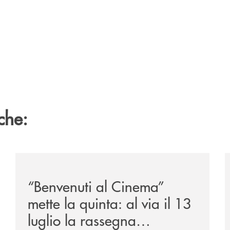
che:
/news/benvenuti-al-cinema-mette-la-quinta-al-via-il-13
/
“Benvenuti al Cinema”
mette la quinta: al via il 13
luglio la rassegna