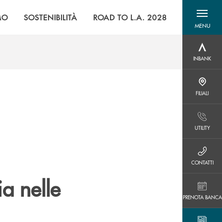
MO
SOSTENIBILITÀ
ROAD TO L.A. 2028
MENU
menu destra
INBANK
INBANK
FILIALI
FILIALI
UTILITY
UTILITY
CONTATTI
CONTATTI
ia nelle
PRENOTA BANCA
PRENOTA BANCA