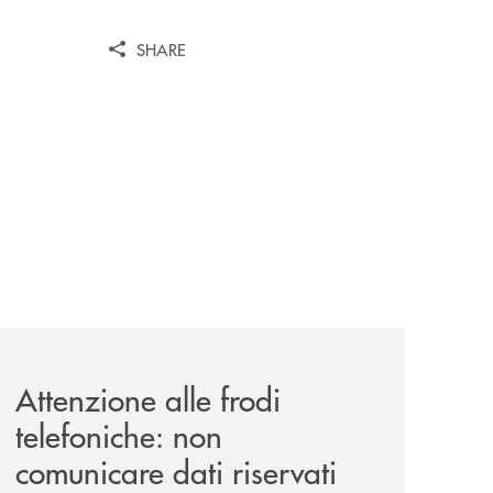
SHARE
-luglio-la-rassegna-cinematografica-nella-corte-di-palazzo
news/attenzione-alle-frodi-telefoniche-non-comunicare-dati
Attenzione alle frodi
telefoniche: non
comunicare dati riservati