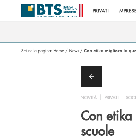
Salta al contenuto principale
PRIVATI
IMPRES
Sei nella pagina:
Home
/
News
/
Con etika migliora la qual
NOVITÀ
PRIVATI
SOCI
Con etika 
scuole