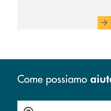
Come possiamo
aiut
Accedi all' elenco completo delle filiali.