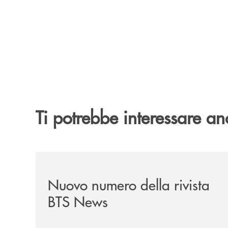
Ti potrebbe interessare an
/news/nuovo-numero-della-rivista-bts-news/
Nuovo numero della rivista
BTS News