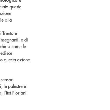
entata questa
enzione
ie alla
i Trento e
insegnanti, e di
 chiusi come le
pedisce
tro questa azione
 sensori
, le palestre e
 l’Itet Floriani