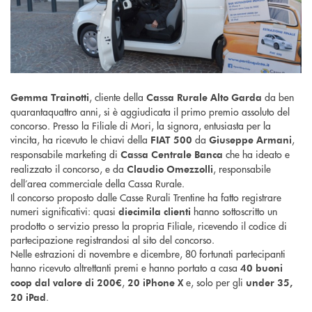
, cliente della
da ben
Gemma Trainotti
Cassa Rurale Alto Garda
quarantaquattro anni, si è aggiudicata il primo premio assoluto del
concorso. Presso la Filiale di Mori, la signora, entusiasta per la
vincita, ha ricevuto le chiavi della
da
,
FIAT 500
Giuseppe Armani
responsabile marketing di
che ha ideato e
Cassa Centrale Banca
realizzato il concorso, e da
, responsabile
Claudio Omezzolli
dell’area commerciale della Cassa Rurale.
Il concorso proposto dalle Casse Rurali Trentine ha fatto registrare
numeri significativi: quasi
hanno sottoscritto un
diecimila clienti
prodotto o servizio presso la propria Filiale, ricevendo il codice di
partecipazione registrandosi al sito del concorso.
Nelle estrazioni di novembre e dicembre, 80 fortunati partecipanti
hanno ricevuto altrettanti premi e hanno portato a casa
40 buoni
,
e, solo per gli
coop dal valore di 200€
20 iPhone X
under 35,
.
20 iPad