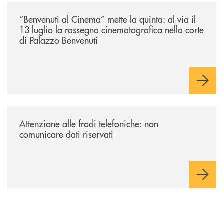
/news/benvenuti-al-cinema-mette-la-quinta-al-via-il-13-luglio-la-rasseg
“Benvenuti al Cinema” mette la quinta: al via il
13 luglio la rassegna cinematografica nella corte
di Palazzo Benvenuti
/news/attenzione-alle-frodi-telefoniche-non-comunicare-dati-riservati/
Attenzione alle frodi telefoniche: non
comunicare dati riservati