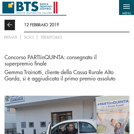
Salta al contenuto principale
MENU
12 FEBBRAIO 2019
PRIVATI
SOCI
TERRITORIO
Concorso PARTIinQUINTA: consegnato il
superpremio finale
Gemma Trainotti, cliente della Cassa Rurale Alto
Garda, si è aggiudicata il primo premio assoluto