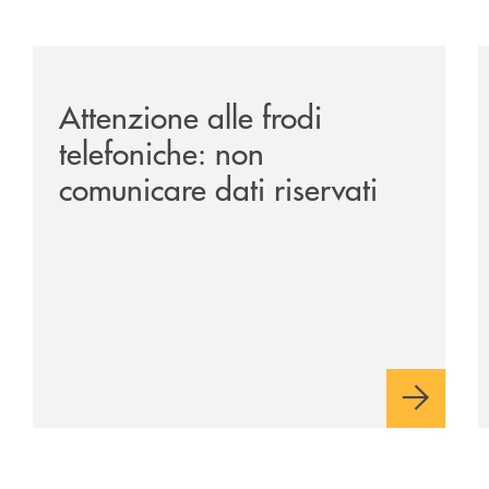
-il-13-luglio-la-rassegna-cinematografica-nella-corte-di-p
/news/attenzione-alle-frodi-telefoniche-non-comunicare
/
Attenzione alle frodi
telefoniche: non
comunicare dati riservati