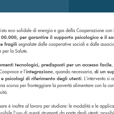
uisto eco-solidale di energia e gas della Cooperazione con
100.000, per garantire il supporto psicologico e il s
segnalate dalle cooperative sociali e dalle associ
e fragili
e per la Salute.
,
umenti tecnologici, predisposti per un accesso facile
Coopvoce e l’
e, quando necessaria,
integrazion
di un su
. L’intervento si
 e psicologi di riferimento degli utenti
mana scorsa per fronteggiare la povertà alimentare con la c
sità.
are è inoltre al lavoro per studiare: le modalità e le applic
ibile l’uso di questi strumenti da parte degli utenti; possibil