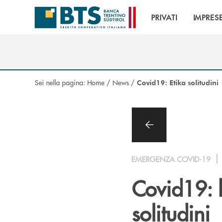
Salta al contenuto principale
PRIVATI
IMPRES
Sei nella pagina:
Home
/
News
/
Covid19: Etika solitudini
EMERGENZA COVID-19
Covid19: l
solitudini