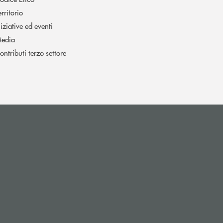
erritorio
niziative ed eventi
edia
ontributi terzo settore
l’app di posta elettronica)