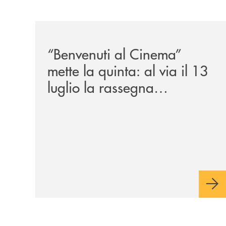
/news/benvenuti-al-cinema-mette-la-quinta-al-via
“Benvenuti al Cinema”
mette la quinta: al via il 13
luglio la rassegna
cinematografica nella corte
di Palazzo Benvenuti