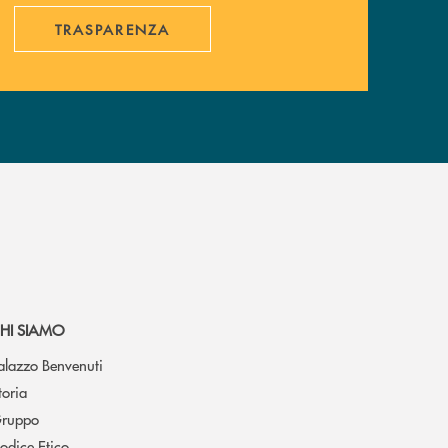
TRASPARENZA
HI SIAMO
alazzo Benvenuti
toria
ruppo
odice Etico