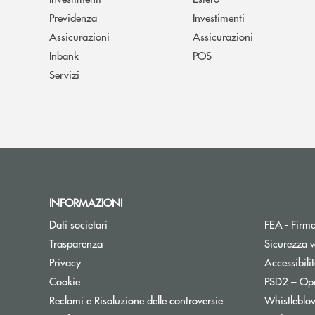
Previdenza
Investimenti
Assicurazioni
Assicurazioni
Inbank
POS
Servizi
INFORMAZIONI
Dati societari
FEA - Firma
Trasparenza
Sicurezza 
Apre una nuova finestra
Privacy
Accessibili
Cookie
PSD2 – Op
Reclami e Risoluzione delle controversie
Whistleblo