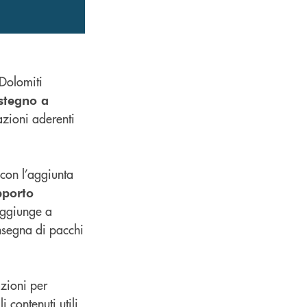
 Dolomiti
ostegno a
azioni aderenti
 con l’aggiunta
pporto
 aggiunge a
onsegna di pacchi
azioni per
i contenuti utili