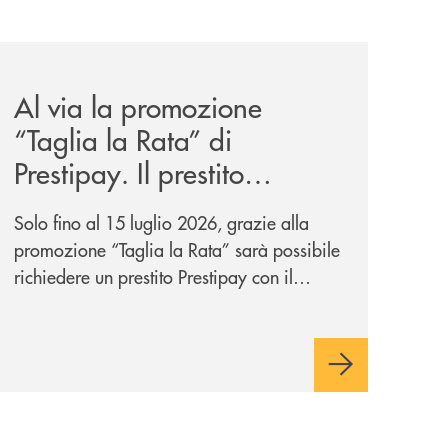
alazzo-benvenuti/
-dati-riservati/
news/al-via-la-promozione-taglia-la-rata-di-prestipay-il-pr
Al via la promozione
“Taglia la Rata” di
Prestipay. Il prestito
personale che si fa in due
Solo fino al 15 luglio 2026, grazie alla
per te!
promozione “Taglia la Rata” sarà possibile
richiedere un prestito Prestipay con il
vantaggio di una rata più leggera da metà
piano di rimborso.