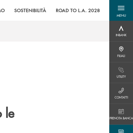
MO
SOSTENIBILITÀ
ROAD TO L.A. 2028
MENU
menu destra
INBANK
INBANK
FILIALI
FILIALI
UTILITY
UTILITY
CONTATTI
CONTATTI
 le
PRENOTA BANCA
PRENOTA BANCA