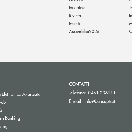
Iniziative
T
Rivista
I
Eventi
M
Assemblea2026
C
CONTATTI
Telefono:
0461 206111
Apre una nuova finestra
 Elettronica Avanzata
(si apre 
E-mail:
info@bancapts.it
web
tà
Apre una nuova finestra
en Banking
wing