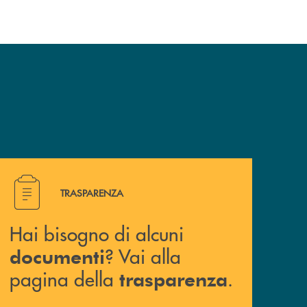
Hai bisogno di alcuni documenti ? Vai alla pagina della 
TRASPARENZA
Hai bisogno di alcuni
? Vai alla
documenti
pagina della
.
trasparenza