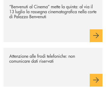
/news/benvenuti-al-cinema-mette-la-quinta-al-via-il-13-luglio-la-rasseg
“Benvenuti al Cinema” mette la quinta: al via il
13 luglio la rassegna cinematografica nella corte
di Palazzo Benvenuti
/news/attenzione-alle-frodi-telefoniche-non-comunicare-dati-riservati/
Attenzione alle frodi telefoniche: non
comunicare dati riservati