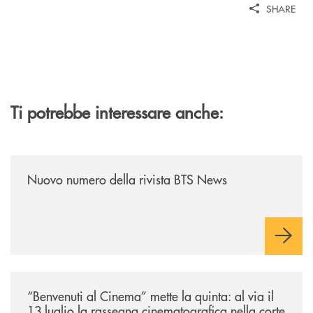
SHARE
Ti potrebbe interessare anche:
/news/nuovo-numero-della-rivista-bts-news/
Nuovo numero della rivista BTS News
/news/benvenuti-al-cinema-mette-la-quinta-al-via-il-13-luglio-la-rasseg
“Benvenuti al Cinema” mette la quinta: al via il
13 luglio la rassegna cinematografica nella corte