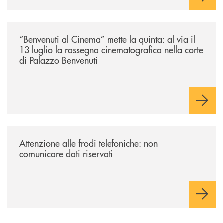
/news/benvenuti-al-cinema-mette-la-quinta-al-via-il-13-luglio-la-rasseg
“Benvenuti al Cinema” mette la quinta: al via il
13 luglio la rassegna cinematografica nella corte
di Palazzo Benvenuti
/news/attenzione-alle-frodi-telefoniche-non-comunicare-dati-riservati/
Attenzione alle frodi telefoniche: non
comunicare dati riservati