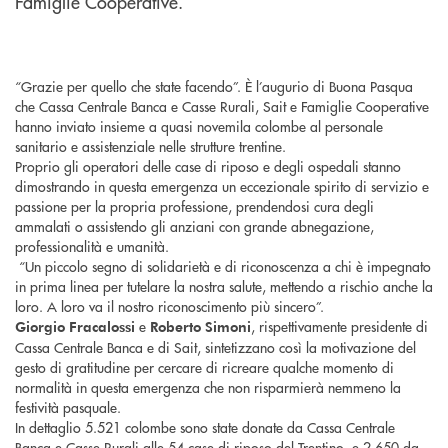
Famiglie Cooperative.
“Grazie per quello che state facendo”. È l’augurio di Buona Pasqua
che Cassa Centrale Banca e Casse Rurali, Sait e Famiglie Cooperative
hanno inviato insieme a quasi novemila colombe al personale
sanitario e assistenziale nelle strutture trentine.
Proprio gli operatori delle case di riposo e degli ospedali stanno
dimostrando in questa emergenza un eccezionale spirito di servizio e
passione per la propria professione, prendendosi cura degli
ammalati o assistendo gli anziani con grande abnegazione,
professionalità e umanità.
“Un piccolo segno di solidarietà e di riconoscenza a chi è impegnato
in prima linea per tutelare la nostra salute, mettendo a rischio anche la
loro. A loro va il nostro riconoscimento più sincero”.
e
, rispettivamente presidente di
Giorgio Fracalossi
Roberto Simoni
Cassa Centrale Banca e di Sait, sintetizzano così la motivazione del
gesto di gratitudine per cercare di ricreare qualche momento di
normalità in questa emergenza che non risparmierà nemmeno la
festività pasquale.
In dettaglio 5.521 colombe sono state donate da Cassa Centrale
Banca e Casse Rurali alle 54 case di riposo del Trentino, e 2.650 da