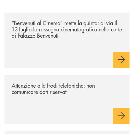
/news/benvenuti-al-cinema-mette-la-quinta-al-via-il-13-luglio-la-rasseg
“Benvenuti al Cinema” mette la quinta: al via il
13 luglio la rassegna cinematografica nella corte
di Palazzo Benvenuti
/news/attenzione-alle-frodi-telefoniche-non-comunicare-dati-riservati/
Attenzione alle frodi telefoniche: non
comunicare dati riservati