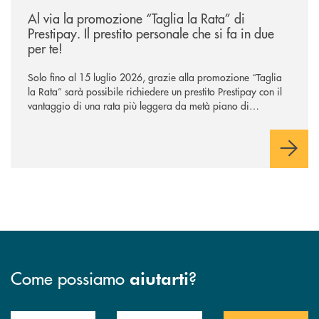
/news/al-via-la-promozione-taglia-la-rata-di-prestipay-il-prestito-perso
Al via la promozione “Taglia la Rata” di
Prestipay. Il prestito personale che si fa in due
per te!
Solo fino al 15 luglio 2026, grazie alla promozione “Taglia
la Rata” sarà possibile richiedere un prestito Prestipay con il
vantaggio di una rata più leggera da metà piano di
rimborso.
Come possiamo
?
aiutarti