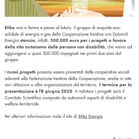
non si ferma e pensa al futuro: il gruppo di acquisto eco-
Etika
solidale di energia e gas della Cooperazione trentina con Dolomiti
Energia
, infatti,
stanzia
500.000 euro per i progetti a favore
, che vanno ad
della vita autonoma delle persone con disabilità
aggiungersi a quasi 500.000 impegnati nei primi due anni dal
gruppo.
I
possono essere presentati dalle cooperative sociali
nuovi progetti
aderenti alla Federazione trentina della Cooperazione, anche in rete
con istituzioni e altre organizzazioni del territorio. Il
termine per la
. A valutare i progetti sarà il
presentazione è l'8 giugno 2020
Comitato Scientifico composto da autorevoli esperti di disabilità e
welfare territoriale.
Per ulteriori informazioni visita il sito di
Etika Energia