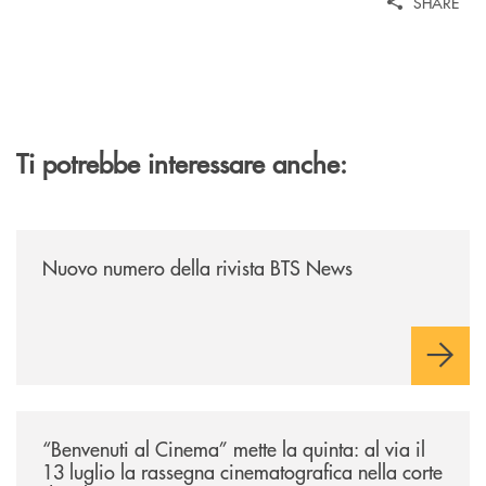
SHARE
Ti potrebbe interessare anche:
/news/nuovo-numero-della-rivista-bts-news/
Nuovo numero della rivista BTS News
/news/benvenuti-al-cinema-mette-la-quinta-al-via-il-13-luglio-la-rasseg
“Benvenuti al Cinema” mette la quinta: al via il
13 luglio la rassegna cinematografica nella corte