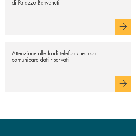
di Palazzo Benvenuti
/news/attenzione-alle-frodi-telefoniche-non-comunicare-dati-riservati/
Attenzione alle frodi telefoniche: non
comunicare dati riservati