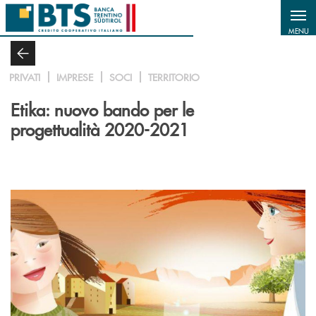
Salta al contenuto principale
MENU
PRIVATI
IMPRESE
SOCI
TERRITORIO
Etika: nuovo bando per le
progettualità 2020-2021