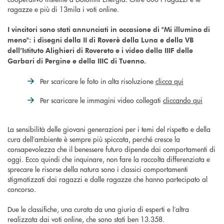
ragazze e più di 13mila i voti online.
I vincitori sono stati annunciati in occasione di "Mi illumino di
meno": i disegni della II di Roverè della Luna e della VB
dell’Istituto Alighieri di Rovereto e i video della IIIF delle
Garbari di Pergine e della IIIC di Tuenno.
Per scaricare le foto in alta risoluzione
clicca qui
Per scaricare le immagini video collegati
cliccando qui
La sensibilità delle giovani generazioni per i temi del rispetto e della
cura dell’ambiente è sempre più spiccata, perché cresce la
consapevolezza che il benessere futuro dipende dai comportamenti di
oggi. Ecco quindi che inquinare, non fare la raccolta differenziata e
sprecare le risorse della natura sono i classici comportamenti
stigmatizzati dai ragazzi e dalle ragazze che hanno partecipato al
concorso.
Due le classifiche, una curata da una giuria di esperti e l’altra
realizzata dai voti online, che sono stati ben 13.358.