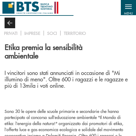
Salta al contenuto principale
MENU
PRIVATI
IMPRESE
SOCI
TERRITORIO
Etika premia la sensibilità
ambientale
I vincitori sono stati annunciati in occasione di "Mi
illumino di meno". Oltre 600 i ragazzi e le ragazze e
più di 13mila i voti online.
Sono 30 le opere delle scuole primarie e secondarie che hanno
partecipato al concorso sull’educazione ambientale "Il Mondo di
etika: l’energia della natura!" organizzato dai promotori di etika,
l’offerta luce e gas economica ecologica e solidale del movimento
cooperativo insieme a Dolomiti Energia. Oltre 600 i ragazzi e le