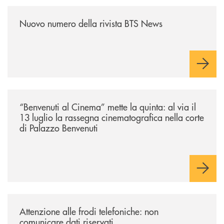
/news/nuovo-numero-della-rivista-bts-news/
Nuovo numero della rivista BTS News
/news/benvenuti-al-cinema-mette-la-quinta-al-via-il-13-luglio-la-rasseg
“Benvenuti al Cinema” mette la quinta: al via il
13 luglio la rassegna cinematografica nella corte
di Palazzo Benvenuti
/news/attenzione-alle-frodi-telefoniche-non-comunicare-dati-riservati/
Attenzione alle frodi telefoniche: non
comunicare dati riservati