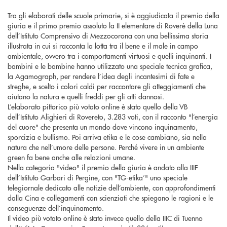
Tra gli elaborati delle scuole primarie, si è aggiudicata il premio della
giuria e il primo premio assoluto la II elementare di Roverè della Luna
dell’Istituto Comprensivo di Mezzocorona con una bellissima storia
illustrata in cui si racconta la lotta tra il bene e il male in campo
ambientale, ovvero tra i comportamenti virtuosi e quelli inquinanti. I
bambini e le bambine hanno utilizzato una speciale tecnica grafica,
la Agamograph, per rendere l’idea degli incantesimi di fate e
streghe, e scelto i colori caldi per raccontare gli atteggiamenti che
aiutano la natura e quelli freddi per gli atti dannosi.
L’elaborato pittorico più votato online è stato quello della VB
dell’Istituto Alighieri di Rovereto, 3.283 voti, con il racconto "l’energia
del cuore" che presenta un mondo dove vincono inquinamento,
sporcizia e bullismo. Poi arriva etika e le cose cambiano, sia nella
natura che nell’umore delle persone. Perché vivere in un ambiente
green fa bene anche alle relazioni umane.
Nella categoria "video" il premio della giuria è andato alla IIIF
dell’Istituto Garbari di Pergine, con "TG-etika’" uno speciale
telegiornale dedicato alle notizie dell’ambiente, con approfondimenti
dalla Cina e collegamenti con scienziati che spiegano le ragioni e le
conseguenze dell’inquinamento.
Il video più votato online è stato invece quello della IIIC di Tuenno