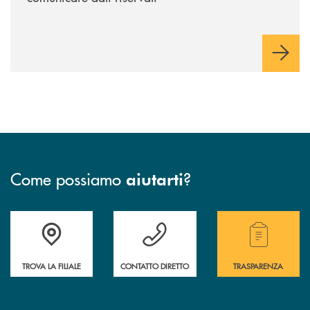
Come possiamo
?
aiutarti
Accedi all' elenco completo delle filiali.
Hai bisogno di assistenza immediata? Contatta
Hai bisogno di alcuni
TROVA LA FILIALE
CONTATTO DIRETTO
TRASPARENZA