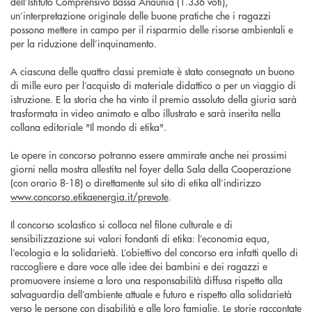
dell’Istituto Comprensivo Bassa Anaunia (1.336 voti),
un’interpretazione originale delle buone pratiche che i ragazzi
possono mettere in campo per il risparmio delle risorse ambientali e
per la riduzione dell’inquinamento.
A ciascuna delle quattro classi premiate è stato consegnato un buono
di mille euro per l’acquisto di materiale didattico o per un viaggio di
istruzione. E la storia che ha vinto il premio assoluto della giuria sarà
trasformata in video animato e albo illustrato e sarà inserita nella
collana editoriale "Il mondo di etika".
Le opere in concorso potranno essere ammirate anche nei prossimi
giorni nella mostra allestita nel foyer della Sala della Cooperazione
(con orario 8-18) o direttamente sul sito di etika all’indirizzo
www.concorso.etikaenergia.it/prevote
.
Il concorso scolastico si colloca nel filone culturale e di
sensibilizzazione sui valori fondanti di etika: l’economia equa,
l’ecologia e la solidarietà. L’obiettivo del concorso era infatti quello di
raccogliere e dare voce alle idee dei bambini e dei ragazzi e
promuovere insieme a loro una responsabilità diffusa rispetto alla
salvaguardia dell’ambiente attuale e futuro e rispetto alla solidarietà
verso le persone con disabilità e alle loro famiglie. Le storie raccontate